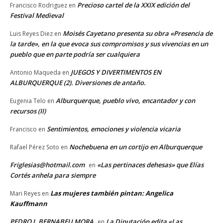
Precioso cartel de la XXIX edición del
Francisco Rodriguez
en
Festival Medieval
Moisés Cayetano presenta su obra «Presencia de
Luis Reyes Diez
en
la tarde», en la que evoca sus compromisos y sus vivencias en un
pueblo que en parte podría ser cualquiera
JUEGOS Y DIVERTIMENTOS EN
Antonio Maqueda
en
ALBURQUERQUE (2). Diversiones de antaño.
Alburquerque, pueblo vivo, encantador y con
Eugenia Telo
en
recursos (II)
Sentimientos, emociones y violencia vicaria
Francisco
en
Nochebuena en un cortijo en Alburquerque
Rafael Pérez Soto
en
Friglesias@hotmail.com
«Las pertinaces dehesas» que Elías
en
Cortés anhela para siempre
Las mujeres también pintan: Angelica
Mari Reyes
en
Kauffmann
PEDRO J. BERNABEU MORA
La Diputación edita «Las
en