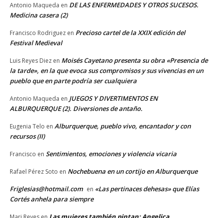
DE LAS ENFERMEDADES Y OTROS SUCESOS.
Antonio Maqueda
en
Medicina casera (2)
Precioso cartel de la XXIX edición del
Francisco Rodriguez
en
Festival Medieval
Moisés Cayetano presenta su obra «Presencia de
Luis Reyes Diez
en
la tarde», en la que evoca sus compromisos y sus vivencias en un
pueblo que en parte podría ser cualquiera
JUEGOS Y DIVERTIMENTOS EN
Antonio Maqueda
en
ALBURQUERQUE (2). Diversiones de antaño.
Alburquerque, pueblo vivo, encantador y con
Eugenia Telo
en
recursos (II)
Sentimientos, emociones y violencia vicaria
Francisco
en
Nochebuena en un cortijo en Alburquerque
Rafael Pérez Soto
en
Friglesias@hotmail.com
«Las pertinaces dehesas» que Elías
en
Cortés anhela para siempre
Las mujeres también pintan: Angelica
Mari Reyes
en