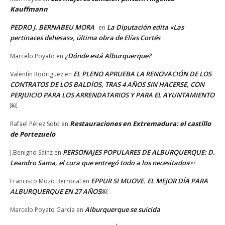
Kauffmann
PEDRO J. BERNABEU MORA
La Diputación edita «Las
en
pertinaces dehesas», última obra de Elías Cortés
¿Dónde está Alburquerque?
Marcelo Poyato
en
EL PLENO APRUEBA LA RENOVACIÓN DE LOS
Valentín Rodriguez
en
CONTRATOS DE LOS BALDÍOS, TRAS 4 AÑOS SIN HACERSE, CON
PERJUICIO PARA LOS ARRENDATARIOS Y PARA EL AYUNTAMIENTO
￼
Restauraciones en Extremadura: el castillo
Rafael Pérez Soto
en
de Portezuelo
PERSONAJES POPULARES DE ALBURQUERQUE: D.
J.Benigno Sáinz
en
Leandro Sama, el cura que entregó todo a los necesitados￼
EPPUR SI MUOVE. EL MEJOR DÍA PARA
Francisco Mozo Berrocal
en
ALBURQUERQUE EN 27 AÑOS￼
Alburquerque se suicida
Marcelo Poyato Garcia
en