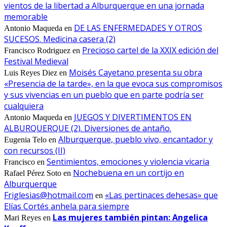
vientos de la libertad a Alburquerque en una jornada
memorable
DE LAS ENFERMEDADES Y OTROS
Antonio Maqueda
en
SUCESOS. Medicina casera (2)
Precioso cartel de la XXIX edición del
Francisco Rodriguez
en
Festival Medieval
Moisés Cayetano presenta su obra
Luis Reyes Diez
en
«Presencia de la tarde», en la que evoca sus compromisos
y sus vivencias en un pueblo que en parte podría ser
cualquiera
JUEGOS Y DIVERTIMENTOS EN
Antonio Maqueda
en
ALBURQUERQUE (2). Diversiones de antaño.
Alburquerque, pueblo vivo, encantador y
Eugenia Telo
en
con recursos (II)
Sentimientos, emociones y violencia vicaria
Francisco
en
Nochebuena en un cortijo en
Rafael Pérez Soto
en
Alburquerque
Friglesias@hotmail.com
«Las pertinaces dehesas» que
en
Elías Cortés anhela para siempre
Las mujeres también pintan: Angelica
Mari Reyes
en