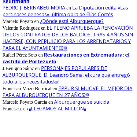
Kauffmann
PEDRO J. BERNABEU MORA
La Diputación edita «Las
en
pertinaces dehesas», última obra de Elías Cortés
¿Dónde está Alburquerque?
Marcelo Poyato
en
EL PLENO APRUEBA LA RENOVACIÓN
Valentín Rodriguez
en
DE LOS CONTRATOS DE LOS BALDÍOS, TRAS 4 AÑOS SIN
HACERSE, CON PERJUICIO PARA LOS ARRENDATARIOS Y
PARA EL AYUNTAMIENTO￼
Restauraciones en Extremadura: el
Rafael Pérez Soto
en
castillo de Portezuelo
PERSONAJES POPULARES DE
J.Benigno Sáinz
en
ALBURQUERQUE: D. Leandro Sama, el cura que entregó
todo a los necesitados￼
EPPUR SI MUOVE. EL MEJOR DÍA
Francisco Mozo Berrocal
en
PARA ALBURQUERQUE EN 27 AÑOS￼
Alburquerque se suicida
Marcelo Poyato Garcia
en
¡¡LLEGAMOS AL MILLÓN¡¡
Francisca.
en