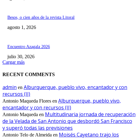
Besos, o cien años de la revista Litoral
agosto 1, 2026
Encuentro Azagala 2026
julio 30, 2026
Cargar más
RECENT COMMENTS
admin
Alburquerque, pueblo vivo, encantador y con
en
recursos (II)
Alburquerque, pueblo vivo,
Antonio Maqueda Flores
en
encantador y con recursos (II)
Multitudinaria jornada de recuperación
Antonio Maqueda
en
de la Velada de San Antonio que desbordó San Francisco
y superó todas las previsiones
Moisés Cayetano trajo los
Antonio Telo de Almeida
en