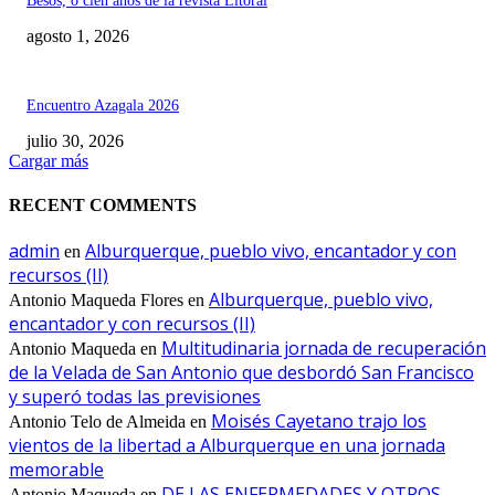
Besos, o cien años de la revista Litoral
agosto 1, 2026
Encuentro Azagala 2026
julio 30, 2026
Cargar más
RECENT COMMENTS
admin
Alburquerque, pueblo vivo, encantador y con
en
recursos (II)
Alburquerque, pueblo vivo,
Antonio Maqueda Flores
en
encantador y con recursos (II)
Multitudinaria jornada de recuperación
Antonio Maqueda
en
de la Velada de San Antonio que desbordó San Francisco
y superó todas las previsiones
Moisés Cayetano trajo los
Antonio Telo de Almeida
en
vientos de la libertad a Alburquerque en una jornada
memorable
DE LAS ENFERMEDADES Y OTROS
Antonio Maqueda
en