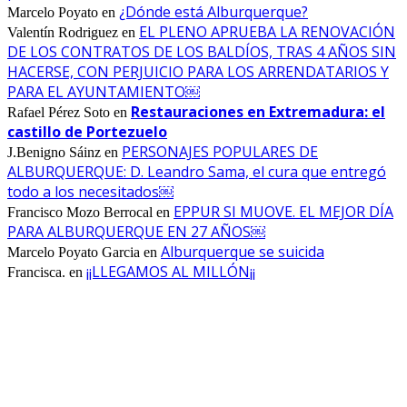
¿Dónde está Alburquerque?
Marcelo Poyato
en
EL PLENO APRUEBA LA RENOVACIÓN
Valentín Rodriguez
en
DE LOS CONTRATOS DE LOS BALDÍOS, TRAS 4 AÑOS SIN
HACERSE, CON PERJUICIO PARA LOS ARRENDATARIOS Y
PARA EL AYUNTAMIENTO￼
Restauraciones en Extremadura: el
Rafael Pérez Soto
en
castillo de Portezuelo
PERSONAJES POPULARES DE
J.Benigno Sáinz
en
ALBURQUERQUE: D. Leandro Sama, el cura que entregó
todo a los necesitados￼
EPPUR SI MUOVE. EL MEJOR DÍA
Francisco Mozo Berrocal
en
PARA ALBURQUERQUE EN 27 AÑOS￼
Alburquerque se suicida
Marcelo Poyato Garcia
en
¡¡LLEGAMOS AL MILLÓN¡¡
Francisca.
en