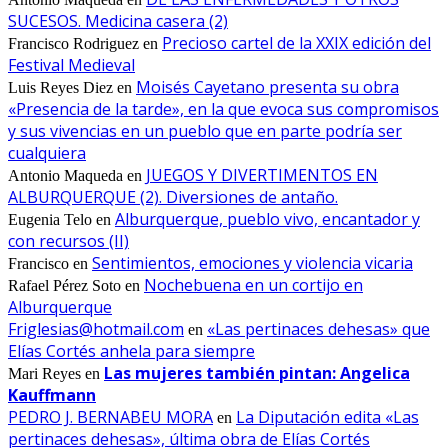
SUCESOS. Medicina casera (2)
Precioso cartel de la XXIX edición del
Francisco Rodriguez
en
Festival Medieval
Moisés Cayetano presenta su obra
Luis Reyes Diez
en
«Presencia de la tarde», en la que evoca sus compromisos
y sus vivencias en un pueblo que en parte podría ser
cualquiera
JUEGOS Y DIVERTIMENTOS EN
Antonio Maqueda
en
ALBURQUERQUE (2). Diversiones de antaño.
Alburquerque, pueblo vivo, encantador y
Eugenia Telo
en
con recursos (II)
Sentimientos, emociones y violencia vicaria
Francisco
en
Nochebuena en un cortijo en
Rafael Pérez Soto
en
Alburquerque
Friglesias@hotmail.com
«Las pertinaces dehesas» que
en
Elías Cortés anhela para siempre
Las mujeres también pintan: Angelica
Mari Reyes
en
Kauffmann
PEDRO J. BERNABEU MORA
La Diputación edita «Las
en
pertinaces dehesas», última obra de Elías Cortés