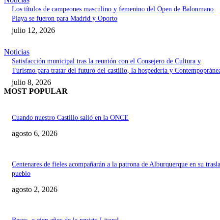
Los títulos de campeones masculino y femenino del Open de Balonmano
Playa se fueron para Madrid y Oporto
julio 12, 2026
Noticias
Satisfacción municipal tras la reunión con el Consejero de Cultura y
Turismo para tratar del futuro del castillo, la hospedería y Contempopráne
julio 8, 2026
MOST POPULAR
Cuando nuestro Castillo salió en la ONCE
agosto 6, 2026
Centenares de fieles acompañarán a la patrona de Alburquerque en su trasl
pueblo
agosto 2, 2026