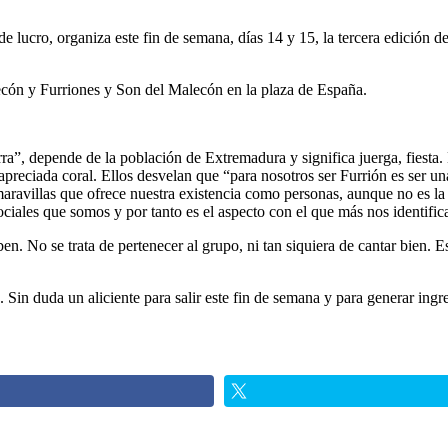
 lucro, organiza este fin de semana, días 14 y 15, la tercera edición d
ecón y Furriones y Son del Malecón en la plaza de España.
rra”, depende de la población de Extremadura y significa juerga, fiesta. 
preciada coral. Ellos desvelan que “para nosotros ser Furrión es ser una 
aravillas que ofrece nuestra existencia como personas, aunque no es la
sociales que somos y por tanto es el aspecto con el que más nos identifi
en. No se trata de pertenecer al grupo, ni tan siquiera de cantar bien.
in duda un aliciente para salir este fin de semana y para generar ingreso