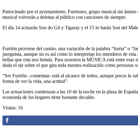
Patrocinado por el ayuntamiento, Furriones, grupo musical sin ánimo de
musical volverán a deleitar al público con canciones de siempre.
El día 14 actuarán Son do Gil y Tigaray y el 15 lo harán Son del Mal
Furrión proviene del castúo, una variación de la palabra “furria” o “fa
juerguista, aunque no es así como lo interpretan los miembros de esta a
bellas que esta nos brinda. Para nosotros la MÚSICA está entre esas m
duda el eje sobre el que gira toda nuestra realización como personas 
“Ser Furrión –comentan- está al alcance de todos, aunque pocos lo sab
forma de ver la vida, una actitud”.
Las actuaciones comienzan a las 10 de la noche en la plaza de España. S
economía de los hogares tiene bastante decaído.
Visitas: 16