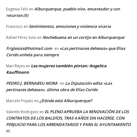
Alburquerque, pueblo vivo, encantador y con
Eugenia Telo
en
recursos (II)
Sentimientos, emociones y violencia vicaria
Francisco
en
Nochebuena en un cortijo en Alburquerque
Rafael Pérez Soto
en
Friglesias@hotmail.com
«Las pertinaces dehesas» que Elías
en
Cortés anhela para siempre
Las mujeres también pintan: Angelica
Mari Reyes
en
Kauffmann
PEDRO J. BERNABEU MORA
La Diputación edita «Las
en
pertinaces dehesas», última obra de Elías Cortés
¿Dónde está Alburquerque?
Marcelo Poyato
en
EL PLENO APRUEBA LA RENOVACIÓN DE LOS
Valentín Rodriguez
en
CONTRATOS DE LOS BALDÍOS, TRAS 4 AÑOS SIN HACERSE, CON
PERJUICIO PARA LOS ARRENDATARIOS Y PARA EL AYUNTAMIENTO
￼