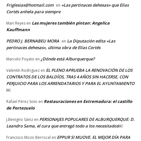
Friglesias@hotmail.com
«Las pertinaces dehesas» que Elías
en
Cortés anhela para siempre
Las mujeres también pintan: Angelica
Mari Reyes
en
Kauffmann
PEDRO J. BERNABEU MORA
La Diputación edita «Las
en
pertinaces dehesas», última obra de Elías Cortés
¿Dónde está Alburquerque?
Marcelo Poyato
en
EL PLENO APRUEBA LA RENOVACIÓN DE LOS
Valentín Rodriguez
en
CONTRATOS DE LOS BALDÍOS, TRAS 4 AÑOS SIN HACERSE, CON
PERJUICIO PARA LOS ARRENDATARIOS Y PARA EL AYUNTAMIENTO
￼
Restauraciones en Extremadura: el castillo
Rafael Pérez Soto
en
de Portezuelo
PERSONAJES POPULARES DE ALBURQUERQUE: D.
J.Benigno Sáinz
en
Leandro Sama, el cura que entregó todo a los necesitados￼
EPPUR SI MUOVE. EL MEJOR DÍA PARA
Francisco Mozo Berrocal
en