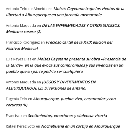
Moisés Cayetano trajo los vientos de la
Antonio Telo de Almeida
en
libertad a Alburquerque en una jornada memorable
DE LAS ENFERMEDADES Y OTROS SUCESOS.
Antonio Maqueda
en
Medicina casera (2)
Precioso cartel de la XXIX edición del
Francisco Rodriguez
en
Festival Medieval
Moisés Cayetano presenta su obra «Presencia de
Luis Reyes Diez
en
la tarde», en la que evoca sus compromisos y sus vivencias en un
pueblo que en parte podría ser cualquiera
JUEGOS Y DIVERTIMENTOS EN
Antonio Maqueda
en
ALBURQUERQUE (2). Diversiones de antaño.
Alburquerque, pueblo vivo, encantador y con
Eugenia Telo
en
recursos (II)
Sentimientos, emociones y violencia vicaria
Francisco
en
Nochebuena en un cortijo en Alburquerque
Rafael Pérez Soto
en