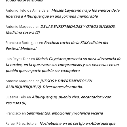
todas las previsiones
Moisés Cayetano trajo los vientos de la
Antonio Telo de Almeida
en
libertad a Alburquerque en una jornada memorable
DE LAS ENFERMEDADES Y OTROS SUCESOS.
Antonio Maqueda
en
Medicina casera (2)
Precioso cartel de la XXIX edición del
Francisco Rodriguez
en
Festival Medieval
Moisés Cayetano presenta su obra «Presencia de
Luis Reyes Diez
en
la tarde», en la que evoca sus compromisos y sus vivencias en un
pueblo que en parte podría ser cualquiera
JUEGOS Y DIVERTIMENTOS EN
Antonio Maqueda
en
ALBURQUERQUE (2). Diversiones de antaño.
Alburquerque, pueblo vivo, encantador y con
Eugenia Telo
en
recursos (II)
Sentimientos, emociones y violencia vicaria
Francisco
en
Nochebuena en un cortijo en Alburquerque
Rafael Pérez Soto
en