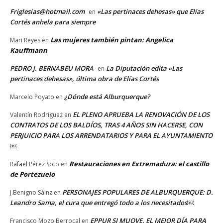
Friglesias@hotmail.com
«Las pertinaces dehesas» que Elías
en
Cortés anhela para siempre
Las mujeres también pintan: Angelica
Mari Reyes
en
Kauffmann
PEDRO J. BERNABEU MORA
La Diputación edita «Las
en
pertinaces dehesas», última obra de Elías Cortés
¿Dónde está Alburquerque?
Marcelo Poyato
en
EL PLENO APRUEBA LA RENOVACIÓN DE LOS
Valentín Rodriguez
en
CONTRATOS DE LOS BALDÍOS, TRAS 4 AÑOS SIN HACERSE, CON
PERJUICIO PARA LOS ARRENDATARIOS Y PARA EL AYUNTAMIENTO
￼
Restauraciones en Extremadura: el castillo
Rafael Pérez Soto
en
de Portezuelo
PERSONAJES POPULARES DE ALBURQUERQUE: D.
J.Benigno Sáinz
en
Leandro Sama, el cura que entregó todo a los necesitados￼
EPPUR SI MUOVE. EL MEJOR DÍA PARA
Francisco Mozo Berrocal
en