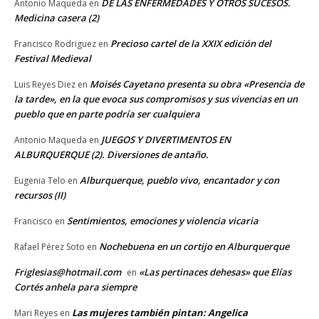
DE LAS ENFERMEDADES Y OTROS SUCESOS.
Antonio Maqueda
en
Medicina casera (2)
Precioso cartel de la XXIX edición del
Francisco Rodriguez
en
Festival Medieval
Moisés Cayetano presenta su obra «Presencia de
Luis Reyes Diez
en
la tarde», en la que evoca sus compromisos y sus vivencias en un
pueblo que en parte podría ser cualquiera
JUEGOS Y DIVERTIMENTOS EN
Antonio Maqueda
en
ALBURQUERQUE (2). Diversiones de antaño.
Alburquerque, pueblo vivo, encantador y con
Eugenia Telo
en
recursos (II)
Sentimientos, emociones y violencia vicaria
Francisco
en
Nochebuena en un cortijo en Alburquerque
Rafael Pérez Soto
en
Friglesias@hotmail.com
«Las pertinaces dehesas» que Elías
en
Cortés anhela para siempre
Las mujeres también pintan: Angelica
Mari Reyes
en