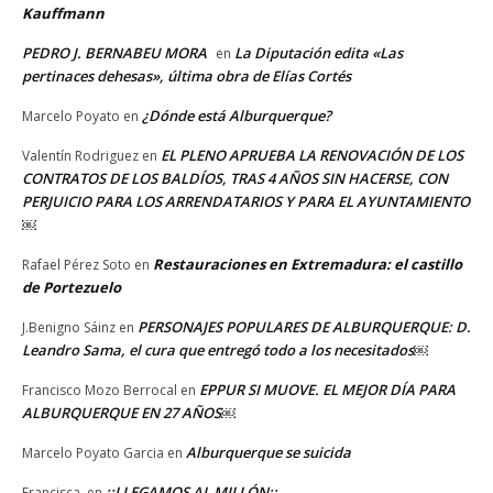
Kauffmann
PEDRO J. BERNABEU MORA
La Diputación edita «Las
en
pertinaces dehesas», última obra de Elías Cortés
¿Dónde está Alburquerque?
Marcelo Poyato
en
EL PLENO APRUEBA LA RENOVACIÓN DE LOS
Valentín Rodriguez
en
CONTRATOS DE LOS BALDÍOS, TRAS 4 AÑOS SIN HACERSE, CON
PERJUICIO PARA LOS ARRENDATARIOS Y PARA EL AYUNTAMIENTO
￼
Restauraciones en Extremadura: el castillo
Rafael Pérez Soto
en
de Portezuelo
PERSONAJES POPULARES DE ALBURQUERQUE: D.
J.Benigno Sáinz
en
Leandro Sama, el cura que entregó todo a los necesitados￼
EPPUR SI MUOVE. EL MEJOR DÍA PARA
Francisco Mozo Berrocal
en
ALBURQUERQUE EN 27 AÑOS￼
Alburquerque se suicida
Marcelo Poyato Garcia
en
¡¡LLEGAMOS AL MILLÓN¡¡
Francisca.
en