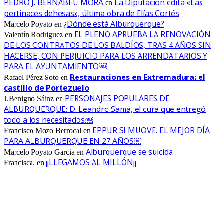
PEDRO J. BERNABEU MORA
La Diputación edita «Las
en
pertinaces dehesas», última obra de Elías Cortés
¿Dónde está Alburquerque?
Marcelo Poyato
en
EL PLENO APRUEBA LA RENOVACIÓN
Valentín Rodriguez
en
DE LOS CONTRATOS DE LOS BALDÍOS, TRAS 4 AÑOS SIN
HACERSE, CON PERJUICIO PARA LOS ARRENDATARIOS Y
PARA EL AYUNTAMIENTO￼
Restauraciones en Extremadura: el
Rafael Pérez Soto
en
castillo de Portezuelo
PERSONAJES POPULARES DE
J.Benigno Sáinz
en
ALBURQUERQUE: D. Leandro Sama, el cura que entregó
todo a los necesitados￼
EPPUR SI MUOVE. EL MEJOR DÍA
Francisco Mozo Berrocal
en
PARA ALBURQUERQUE EN 27 AÑOS￼
Alburquerque se suicida
Marcelo Poyato Garcia
en
¡¡LLEGAMOS AL MILLÓN¡¡
Francisca.
en