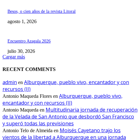
Besos, o cien años de la revista Litoral
agosto 1, 2026
Encuentro Azagala 2026
julio 30, 2026
Cargar más
RECENT COMMENTS
admin
Alburquerque, pueblo vivo, encantador y con
en
recursos (II)
Alburquerque, pueblo vivo,
Antonio Maqueda Flores
en
encantador y con recursos (II)
Multitudinaria jornada de recuperación
Antonio Maqueda
en
de la Velada de San Antonio que desbordó San Francisco
y superó todas las previsiones
Moisés Cayetano trajo los
Antonio Telo de Almeida
en
vientos de la libertad a Alburquerque en una jornada