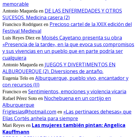
memorable
DE LAS ENFERMEDADES Y OTROS
Antonio Maqueda
en
SUCESOS. Medicina casera (2)
Precioso cartel de la XXIX edición del
Francisco Rodriguez
en
Festival Medieval
Moisés Cayetano presenta su obra
Luis Reyes Diez
en
«Presencia de la tarde», en la que evoca sus compromisos
y sus vivencias en un pueblo que en parte podría ser
cualquiera
JUEGOS Y DIVERTIMENTOS EN
Antonio Maqueda
en
ALBURQUERQUE (2). Diversiones de antaño.
Alburquerque, pueblo vivo, encantador y
Eugenia Telo
en
con recursos (II)
Sentimientos, emociones y violencia vicaria
Francisco
en
Nochebuena en un cortijo en
Rafael Pérez Soto
en
Alburquerque
Friglesias@hotmail.com
«Las pertinaces dehesas» que
en
Elías Cortés anhela para siempre
Las mujeres también pintan: Angelica
Mari Reyes
en
Kauffmann