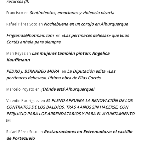
recursos (II)
Sentimientos, emociones y violencia vicaria
Francisco
en
Nochebuena en un cortijo en Alburquerque
Rafael Pérez Soto
en
Friglesias@hotmail.com
«Las pertinaces dehesas» que Elías
en
Cortés anhela para siempre
Las mujeres también pintan: Angelica
Mari Reyes
en
Kauffmann
PEDRO J. BERNABEU MORA
La Diputación edita «Las
en
pertinaces dehesas», última obra de Elías Cortés
¿Dónde está Alburquerque?
Marcelo Poyato
en
EL PLENO APRUEBA LA RENOVACIÓN DE LOS
Valentín Rodriguez
en
CONTRATOS DE LOS BALDÍOS, TRAS 4 AÑOS SIN HACERSE, CON
PERJUICIO PARA LOS ARRENDATARIOS Y PARA EL AYUNTAMIENTO
￼
Restauraciones en Extremadura: el castillo
Rafael Pérez Soto
en
de Portezuelo