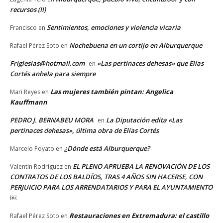
recursos (II)
Sentimientos, emociones y violencia vicaria
Francisco
en
Nochebuena en un cortijo en Alburquerque
Rafael Pérez Soto
en
Friglesias@hotmail.com
«Las pertinaces dehesas» que Elías
en
Cortés anhela para siempre
Las mujeres también pintan: Angelica
Mari Reyes
en
Kauffmann
PEDRO J. BERNABEU MORA
La Diputación edita «Las
en
pertinaces dehesas», última obra de Elías Cortés
¿Dónde está Alburquerque?
Marcelo Poyato
en
EL PLENO APRUEBA LA RENOVACIÓN DE LOS
Valentín Rodriguez
en
CONTRATOS DE LOS BALDÍOS, TRAS 4 AÑOS SIN HACERSE, CON
PERJUICIO PARA LOS ARRENDATARIOS Y PARA EL AYUNTAMIENTO
￼
Restauraciones en Extremadura: el castillo
Rafael Pérez Soto
en