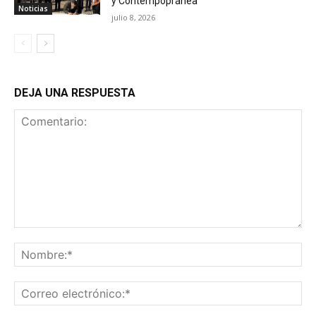
y Contempopránea
Noticias
julio 8, 2026
DEJA UNA RESPUESTA
Comentario:
No
Co
ele