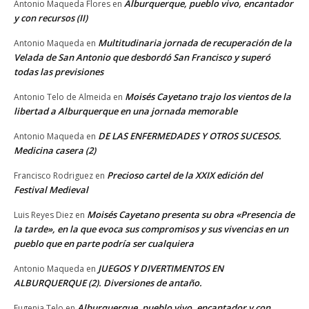
Alburquerque, pueblo vivo, encantador
Antonio Maqueda Flores
en
y con recursos (II)
Multitudinaria jornada de recuperación de la
Antonio Maqueda
en
Velada de San Antonio que desbordó San Francisco y superó
todas las previsiones
Moisés Cayetano trajo los vientos de la
Antonio Telo de Almeida
en
libertad a Alburquerque en una jornada memorable
DE LAS ENFERMEDADES Y OTROS SUCESOS.
Antonio Maqueda
en
Medicina casera (2)
Precioso cartel de la XXIX edición del
Francisco Rodriguez
en
Festival Medieval
Moisés Cayetano presenta su obra «Presencia de
Luis Reyes Diez
en
la tarde», en la que evoca sus compromisos y sus vivencias en un
pueblo que en parte podría ser cualquiera
JUEGOS Y DIVERTIMENTOS EN
Antonio Maqueda
en
ALBURQUERQUE (2). Diversiones de antaño.
Alburquerque, pueblo vivo, encantador y con
Eugenia Telo
en