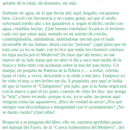
aplome de la edad, sin ilusiones, sin más.
Hablaste de agua, de lo que llovía ahí; aquí, hogaño, escapamos
bien. Llovió con frecuencia y no cuatro gotas; así que el otoño
solventará medio año a los ganaderos y, según el dicho, otoño con
agua, criadillas haylas. ¡Qué buenas estofadas! Acaricio el invierno
cada vez que estoy aquí, sentado en mi asiento de corcho,
contemplándola, mimándola, sintiéndome mecido por el baile
incansable de sus llamas; ahora con las “pelonas” (¡qué pena que en
esta casa ya no se mate, con lo rico que están los chorizos coloraos
en tripa ancha por el Medieval! De moo que ahí tienes, no me
muevo de su lado hasta que no abre el día y saco una medía de la
frasca y bebo tinto con aceitunas sobre la teta del pan tierno. Un
manjar; un poquito de Paterna de la Ribera y… a soñar; créeme,
hasta el cielo, a veces, desciende y se rinde a mis pies. Tampoco yo
he visto el mar, y tres leches me da. A propósito, por aquí se habla
de que sí vuelve el “Chimpuneo” por julio, que si la Junta negociará
con la marca o qué sé yo; pues, consejo de viejo les doy: que ponga
la “tela” a buen recaudo, porque si no, ya se sabe, las perras aquí
emigran como las aguanieves. ¡Rico de verdad su arroz! ¿Por qué
siempre esta desconfianza e inseguridad con el ayuntamiento? ¿No
se darán cuenta? ¡Qué rabia!
Respecto a tu pregunta del libro, ello no; nuestros gerifaltes pasan
del manual del Fuero, de la “Cueva Subterránea del Medievo”, del