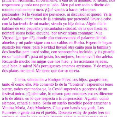
prima en Monsaraz; sinceramente, a ella no la aguanto; lo siento; nos
respetamos y cada una por su lado. Meu pai tem todo o direito do
mundo e eu tenho o meu. ¡Qué vamos a hacer, relaciones
personales! Ni la verdad me pertenece, ni discusiones quiero. Ya le
daré detalles, entre otros de la artimaña que pretendió llevar a cabo
con la hacienda de mi madre, siendo yo hija única. Algún día le
hablaré de esa pequeña y encantadora ciudad, de la que hasta su
nombre suena bello; escuche, por favor repita conmigo: ¡Vila
Viçosa! (¿a que sí?), donde aún conservamos el palacete de mis
abuelos y mi padre sigue con sus caldos en Borba. Espero le hayan
gustado los vinos; para Navidad llevaré otra cajita para la familia y
dos botellas para usted solito, con sacacorchos incluido, y las guarda
en su “cuchitril”; para mí gusto, los mejores, los de uva Trincadeira.
Recuerdo mucho las migas que nos hizo; y las aceitunas rajadas,
¡qué bien le salen! Nós portugueses amamos azeitonas. Y de migas,
dos platos me comí. Me tiene que dar su receta.
Cierto, saludamos a Enrique Pírez; sus hijos, guapísimos,
tanto él como ella. Me comentó lo de la “Contem”; esperemos tener
suerte, todos vacunados ya, la Covid superada y gocemos de un
festival único. ¡Quién sabe, lo mismo para entonces eso es diferente
a lo de ahora, en lo que respecta a la corporación! Agustín, como
siempre, echará el resto. Sería un sueño increíble poder escuchar a
Vetusta Morla, ArticMonkeys, Clap your hands say yeah, Los
Punsetes o gente así en el pueblo. Deseosa estoy de poder leer un