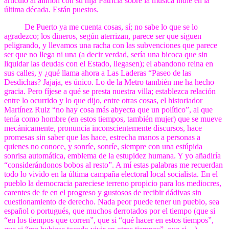
artículo al alimón con su hija Patricia sobre la música indie en la
última década. Están puestos.
De Puerto ya me cuenta cosas, sí; no sabe lo que se lo
agradezco; los dineros, según aterrizan, parece ser que siguen
peligrando, y llevamos una racha con las subvenciones que parece
ser que no llega ni una (a decir verdad, sería una bicoca que sin
liquidar las deudas con el Estado, llegasen); el abandono reina en
sus calles, y ¿qué llama ahora a Las Laderas “Paseo de las
Desdichas? Jajaja, es único. Lo de la Metro también me ha hecho
gracia. Pero fíjese a qué se presta nuestra villa; establezca relación
entre lo ocurrido y lo que dijo, entre otras cosas, el historiador
Martínez Ruiz “no hay cosa más abyecta que un político”, al que
tenía como hombre (en estos tiempos, también mujer) que se mueve
mecánicamente, pronuncia inconscientemente discursos, hace
promesas sin saber que las hace, estrecha manos a personas a
quienes no conoce, y sonríe, sonríe, siempre con una estúpida
sonrisa automática, emblema de la estupidez humana. Y yo añadiría
“considerándonos bobos al resto”. A mí estas palabras me recuerdan
todo lo vivido en la última campaña electoral local socialista. En el
pueblo la democracia pareciese terreno propicio para los mediocres,
carentes de fe en el progreso y gustosos de recibir dádivas sin
cuestionamiento de derecho. Nada peor puede tener un pueblo, sea
español o portugués, que muchos derrotados por el tiempo (que si
“en los tiempos que corren”, que si “qué hacer en estos tiempos”,