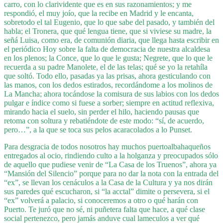
carro, con lo clarividente que es en sus razonamientos; y me
respondió, el muy joío, que la recibe en Madrid y le encanta,
sobretodo el tal Eugenio, que lo que sabe del pasado, y también del
habla; el Tronera, que qué lengua tiene, que si viviese su madre, la
señá Luisa, como era, de comunión diaria, que llega hasta escribir en
el periódico Hoy sobre la falta de democracia de nuestra alcaldesa
en los plenos; la Conce, que lo que le gusta; Negrete, que lo que le
recuerda a su padre Manolete, el de las telas; qué se yo la retahíla
que soltó. Todo ello, pasadas ya las prisas, ahora gesticulando con
las manos, con los dedos estirados, recordándome a los molinos de
La Mancha; ahora tocándose la comisura de sus labios con los dedos
pulgar e índice como si fuese a sorber; siempre en actitud reflexiva,
mirando hacia el suelo, sin perder el hilo, haciendo pausas que
retoma con soltura y rebatiéndote de este modo: “sí, de acuerdo,
pero…”, a la que se toca sus pelos acaracolados a lo Punset.
Para desgracia de todos nosotros hay muchos puertoalbahaqueños
entregados al ocio, rindiendo culto a la holganza y preocupados sólo
de aquello que pudiese venir de “La Casa de los Truenos”, ahora ya
“Mansión del Silencio” porque para no dar la nota con la entrada del
“ex”, se llevan los cenáculos a la Casa de la Cultura y ya nos dirán
sus paredes qué escucharon, si “la acctal” dimite o persevera, si el
“ex” volverá a palacio, si conoceremos a otro o qué harán con
Puerto. Te juró que no sé, ni puñetera falta que hace, a qué clase
social pertenezco, pero jamás anduve cual lameculos a ver qué