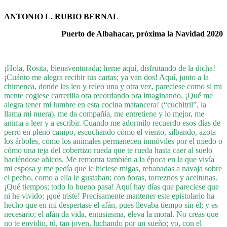
ANTONIO L. RUBIO BERNAL
Puerto de Albahacar, próxima la Navidad 2020
¡Hola, Rosita, bienaventurada; heme aquí, disfrutando de la dicha!
¡Cuánto me alegra recibir tus cartas; ya van dos! Aquí, junto a la
chimenea, donde las leo y releo una y otra vez, pareciese como si mi
mente cogiese carrerilla ora recordando ora imaginando. ¡Qué me
alegra tener mi lumbre en esta cocina matancera! (“cuchitril”, la
llama mi nuera), me da compañía, me entretiene y lo mejor, me
anima a leer y a escribir. Cuando me adormilo recuerdo esos días de
perro en pleno campo, escuchando cómo el viento, silbando, azota
los árboles, cómo los animales permanecen inmóviles por el miedo o
cómo una teja del cobertizo rueda que te rueda hasta caer al suelo
haciéndose añicos. Me remonta también a la época en la que vivía
mi esposa y me pedía que le hiciese migas, rebanadas a navaja sobre
el pecho, como a ella le gustaban: con ñoras, torreznos y aceitunas.
¡Qué tiempos; todo lo bueno pasa! Aquí hay días que pareciese que
ni he vivido; ¡qué triste! Precisamente mantener este epistolario ha
hecho que en mí despertase el afán, pues llevaba tiempo sin él; y es
necesario; el afán da vida, entusiasma, eleva la moral. No creas que
no te envidio, tú, tan joven, luchando por un sueño; yo, con el