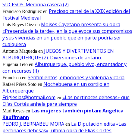
SUCESOS. Medicina casera (2)
Precioso cartel de la XXIX edición del
Francisco Rodriguez
en
Festival Medieval
Moisés Cayetano presenta su obra
Luis Reyes Diez
en
«Presencia de la tarde», en la que evoca sus compromisos
y sus vivencias en un pueblo que en parte podría ser
cualquiera
JUEGOS Y DIVERTIMENTOS EN
Antonio Maqueda
en
ALBURQUERQUE (2). Diversiones de antaño.
Alburquerque, pueblo vivo, encantador y
Eugenia Telo
en
con recursos (II)
Sentimientos, emociones y violencia vicaria
Francisco
en
Nochebuena en un cortijo en
Rafael Pérez Soto
en
Alburquerque
Friglesias@hotmail.com
«Las pertinaces dehesas» que
en
Elías Cortés anhela para siempre
Las mujeres también pintan: Angelica
Mari Reyes
en
Kauffmann
PEDRO J. BERNABEU MORA
La Diputación edita «Las
en
pertinaces dehesas», última obra de Elías Cortés