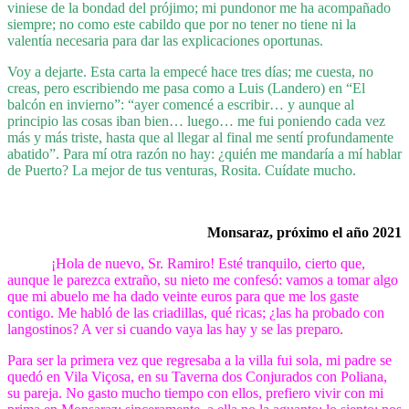
viniese de la bondad del prójimo; mi pundonor me ha acompañado
siempre; no como este cabildo que por no tener no tiene ni la
valentía necesaria para dar las explicaciones oportunas.
Voy a dejarte. Esta carta la empecé hace tres días; me cuesta, no
creas, pero escribiendo me pasa como a Luis (Landero) en “El
balcón en invierno”: “ayer comencé a escribir… y aunque al
principio las cosas iban bien… luego… me fui poniendo cada vez
más y más triste, hasta que al llegar al final me sentí profundamente
abatido”. Para mí otra razón no hay: ¿quién me mandaría a mí hablar
de Puerto? La mejor de tus venturas, Rosita. Cuídate mucho.
Monsaraz, próximo el año 2021
¡Hola de nuevo, Sr. Ramiro! Esté tranquilo, cierto que,
aunque le parezca extraño, su nieto me confesó: vamos a tomar algo
que mi abuelo me ha dado veinte euros para que me los gaste
contigo. Me habló de las criadillas, qué ricas; ¿las ha probado con
langostinos? A ver si cuando vaya las hay y se las preparo.
Para ser la primera vez que regresaba a la villa fui sola, mi padre se
quedó en Vila Viçosa, en su Taverna dos Conjurados con Poliana,
su pareja. No gasto mucho tiempo con ellos, prefiero vivir con mi