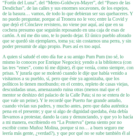
“Fortín del Luna”, del “Metro-Goldwyn-Mayer”, del “Paseo de las
Desdichas”, de las calles y sus enormes socavones, de los espejos,
de la basura… vamos, de todo lo que debieran ser sus quehaceres. Y
no puedo preguntar, porque al Tronera no le veo; entre la Covid y
que dejó el Cónclave revistero, no viene por aquí, así que en su
cochera presumo que seguirán reposando en una caja de esas de
cartón. A mí me dio uno, te lo puedo dejar. El único pueblo aforado
que se quedó sin ejemplares, toma ya; sin costarnos una perra, y sin
poder presumir de algo propio. Pues así es too aquí.
A quien sí saludé el otro día fue a su amigo Pum Pum (no sé, lo
mismo lo conoces por Enrique Negocio); yendo a la biblioteca (con
las tres “emes”, como tú me dijiste), él que venía, como siempre, con
prisas. Y juraría que se molestó cuando le dije que había venido a
visitarnos a su pueblo, sí, pero que éste ya agonizaba, que los
políticos lo tienen moribundo; en el centro, repleto de casas viejas,
descuidadas unas, amenazando ruina otras (menos mal que el
mentor se deshizo del palacio de la Calle Pata; si no se entera de lo
que vale un peine). Y le recordé que Puerto fue grande antaño,
cuando vivían sus padres, y mucho antes, pero que daba auténtica
pena en el presente; y que si algo de dignidad quedaba, ésta debía
llevarnos a protestar, dando la cara y denunciando, y que yo lo hacía
a mi manera, escribiendo en “La Proterva” (pena siento por no
escribir como Muñoz Molina, porque si no… a buen seguro me
leería más gente, ¿verdad?), y que por qué no se sube también él al