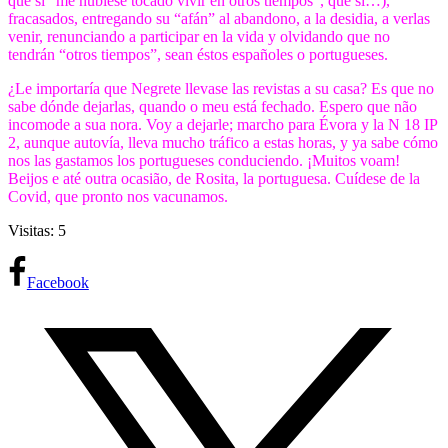
que si “me hubiese tocado vivir en otros tiempos”, que si…),
fracasados, entregando su “afán” al abandono, a la desidia, a verlas
venir, renunciando a participar en la vida y olvidando que no
tendrán “otros tiempos”, sean éstos españoles o portugueses.
¿Le importaría que Negrete llevase las revistas a su casa? Es que no
sabe dónde dejarlas, quando o meu está fechado. Espero que não
incomode a sua nora. Voy a dejarle; marcho para Évora y la N 18 IP
2, aunque autovía, lleva mucho tráfico a estas horas, y ya sabe cómo
nos las gastamos los portugueses conduciendo. ¡Muitos voam!
Beijos e até outra ocasião, de Rosita, la portuguesa. Cuídese de la
Covid, que pronto nos vacunamos.
Visitas: 5
Facebook