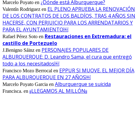
¿Dónde está Alburquerque?
Marcelo Poyato
en
EL PLENO APRUEBA LA RENOVACIÓN
Valentín Rodriguez
en
DE LOS CONTRATOS DE LOS BALDÍOS, TRAS 4 AÑOS SIN
HACERSE, CON PERJUICIO PARA LOS ARRENDATARIOS Y
PARA EL AYUNTAMIENTO￼
Restauraciones en Extremadura: el
Rafael Pérez Soto
en
castillo de Portezuelo
PERSONAJES POPULARES DE
J.Benigno Sáinz
en
ALBURQUERQUE: D. Leandro Sama, el cura que entregó
todo a los necesitados￼
EPPUR SI MUOVE. EL MEJOR DÍA
Francisco Mozo Berrocal
en
PARA ALBURQUERQUE EN 27 AÑOS￼
Alburquerque se suicida
Marcelo Poyato Garcia
en
¡¡LLEGAMOS AL MILLÓN¡¡
Francisca.
en