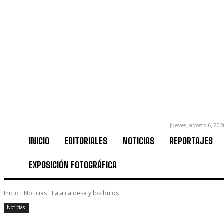
jueves, agosto 6, 202
INICIO
EDITORIALES
NOTICIAS
REPORTAJES
EXPOSICIÓN FOTOGRÁFICA
Inicio
Noticias
La alcaldesa y los bulos
Noticias