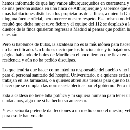
hemos informado de que hay varios alburquerqueños en cuarentena y 
de una persona aislada en una finca de Alburquerque y sabemos que exi
unas habitaciones distintas a los propietarios de la finca, a quien la G
ninguna fuente oficial, pero merece nuestro respeto. Esta misma notici
resultó que dicha mujer tuvo fiebre y el equipo del 112 se desplazó a 
dueños de la finca quisieron regresar a Madrid al pensar que podían ha
cuestión.
Pero si hablamos de bulos, la alcaldesa no es la más idónea para hace
no ha rectificado. Un bulo es decir que los funcionarios y trabajador
página hablando de bulos de Murillo en el poco tiempo que lleva en la
residencia y aún no ha pedido disculpas.
Lo que tendría que hacer como máxima responsable del pueblo y no ha 
para el personal sanitario del hospital Universitario, o a quienes están
trabajan en las farmacias, o a quienes abren sus tiendas para que no fa
hacer que se cumplan las normas establecidas por el gobierno. Pero ni
Esta alcaldesa no tiene talla política y ni siquiera humana para tener 
ciudadanos, algo que sí ha hecho su antecesor.
Y esta señorita pretende dar lecciones a un medio como el nuestro, vet
para eso le han votado.
_____________