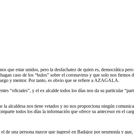
mos que estar unidos, pero la desfachatez de quien es, democrática pe
 hagan caso de los “bulos” sobre el coronavirus y que solo nos fiemos 
 cargo y mentor. Por tanto, es obvio que se refiere a AZAGALA.
s “oficiales”, y el ex alcalde todos los días nos da su particular “part
que la alcaldesa nos tiene vetados y no nos proporciona ningún comunica
 comparte todos los días la información que ofrece su antecesor en el car
 de una persona mayor que ingresó en Badajoz por neumonía y que, a