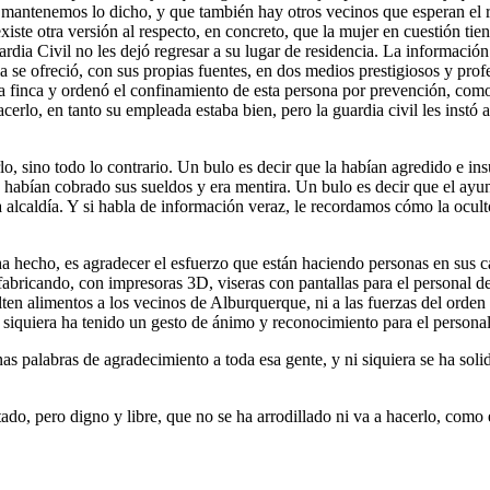
mantenemos lo dicho, y que también hay otros vecinos que esperan el 
ste otra versión al respecto, en concreto, que la mujer en cuestión tie
uardia Civil no les dejó regresar a su lugar de residencia. La informació
a se ofreció, con sus propias fuentes, en dos medios prestigiosos y pro
la finca y ordenó el confinamiento de esta persona por prevención, como 
cerlo, en tanto su empleada estaba bien, pero la guardia civil les instó
rlo, sino todo lo contrario. Un bulo es decir que la habían agredido e i
es habían cobrado sus sueldos y era mentira. Un bulo es decir que el a
 alcaldía. Y si habla de información veraz, le recordamos cómo la ocult
hecho, es agradecer el esfuerzo que están haciendo personas en sus cas
 fabricando, con impresoras 3D, viseras con pantallas para el personal de 
lten alimentos a los vecinos de Alburquerque, ni a las fuerzas del orden 
 siquiera ha tenido un gesto de ánimo y reconocimiento para el persona
unas palabras de agradecimiento a toda esa gente, y ni siquiera se ha so
ado, pero digno y libre, que no se ha arrodillado ni va a hacerlo, como