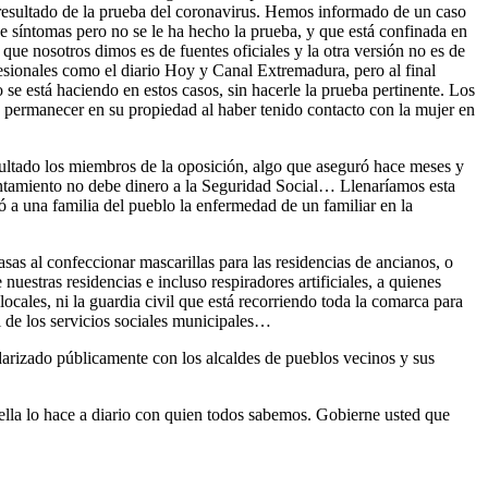
resultado de la prueba del coronavirus. Hemos informado de un caso
ne síntomas pero no se le ha hecho la prueba, y que está confinada en
n que nosotros dimos es de fuentes oficiales y la otra versión no es de
fesionales como el diario Hoy y Canal Extremadura, pero al final
se está haciendo en estos casos, sin hacerle la prueba pertinente. Los
 a permanecer en su propiedad al haber tenido contacto con la mujer en
nsultado los miembros de la oposición, algo que aseguró hace meses y
yuntamiento no debe dinero a la Seguridad Social… Llenaríamos esta
ó a una familia del pueblo la enfermedad de un familiar en la
as al confeccionar mascarillas para las residencias de ancianos, o
nuestras residencias e incluso respiradores artificiales, a quienes
locales, ni la guardia civil que está recorriendo toda la comarca para
l de los servicios sociales municipales…
lidarizado públicamente con los alcaldes de pueblos vecinos y sus
 ella lo hace a diario con quien todos sabemos. Gobierne usted que