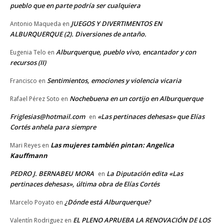
pueblo que en parte podría ser cualquiera
JUEGOS Y DIVERTIMENTOS EN
Antonio Maqueda
en
ALBURQUERQUE (2). Diversiones de antaño.
Alburquerque, pueblo vivo, encantador y con
Eugenia Telo
en
recursos (II)
Sentimientos, emociones y violencia vicaria
Francisco
en
Nochebuena en un cortijo en Alburquerque
Rafael Pérez Soto
en
Friglesias@hotmail.com
«Las pertinaces dehesas» que Elías
en
Cortés anhela para siempre
Las mujeres también pintan: Angelica
Mari Reyes
en
Kauffmann
PEDRO J. BERNABEU MORA
La Diputación edita «Las
en
pertinaces dehesas», última obra de Elías Cortés
¿Dónde está Alburquerque?
Marcelo Poyato
en
EL PLENO APRUEBA LA RENOVACIÓN DE LOS
Valentín Rodriguez
en