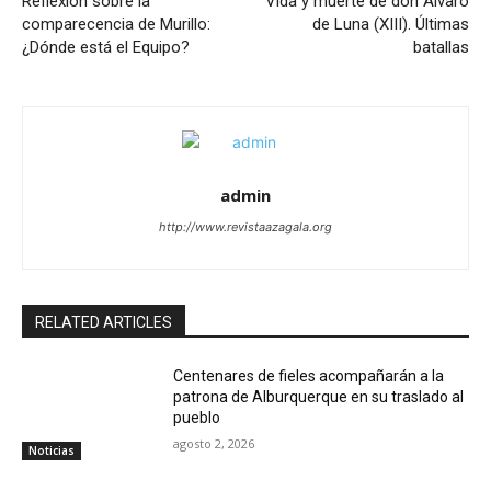
Reflexión sobre la
Vida y muerte de don Álvaro
comparecencia de Murillo:
de Luna (XIII). Últimas
¿Dónde está el Equipo?
batallas
admin
http://www.revistaazagala.org
RELATED ARTICLES
Centenares de fieles acompañarán a la
patrona de Alburquerque en su traslado al
pueblo
agosto 2, 2026
Noticias