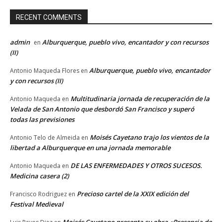
RECENT COMMENTS
admin
Alburquerque, pueblo vivo, encantador y con recursos
en
(II)
Alburquerque, pueblo vivo, encantador
Antonio Maqueda Flores
en
y con recursos (II)
Multitudinaria jornada de recuperación de la
Antonio Maqueda
en
Velada de San Antonio que desbordó San Francisco y superó
todas las previsiones
Moisés Cayetano trajo los vientos de la
Antonio Telo de Almeida
en
libertad a Alburquerque en una jornada memorable
DE LAS ENFERMEDADES Y OTROS SUCESOS.
Antonio Maqueda
en
Medicina casera (2)
Precioso cartel de la XXIX edición del
Francisco Rodriguez
en
Festival Medieval
Moisés Cayetano presenta su obra «Presencia de