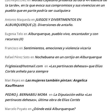
Luis Reyes Diez
en
la tarde», en la que evoca sus compromisos y sus vivencias en un
pueblo que en parte podría ser cualquiera
JUEGOS Y DIVERTIMENTOS EN
Antonio Maqueda
en
ALBURQUERQUE (2). Diversiones de antaño.
Alburquerque, pueblo vivo, encantador y con
Eugenia Telo
en
recursos (II)
Sentimientos, emociones y violencia vicaria
Francisco
en
Nochebuena en un cortijo en Alburquerque
Rafael Pérez Soto
en
Friglesias@hotmail.com
«Las pertinaces dehesas» que Elías
en
Cortés anhela para siempre
Las mujeres también pintan: Angelica
Mari Reyes
en
Kauffmann
PEDRO J. BERNABEU MORA
La Diputación edita «Las
en
pertinaces dehesas», última obra de Elías Cortés
¿Dónde está Alburquerque?
Marcelo Poyato
en