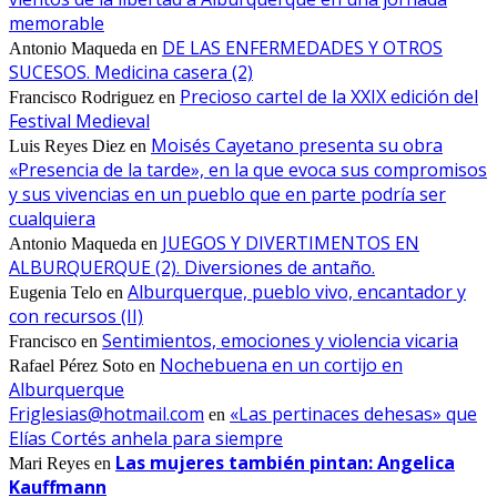
memorable
DE LAS ENFERMEDADES Y OTROS
Antonio Maqueda
en
SUCESOS. Medicina casera (2)
Precioso cartel de la XXIX edición del
Francisco Rodriguez
en
Festival Medieval
Moisés Cayetano presenta su obra
Luis Reyes Diez
en
«Presencia de la tarde», en la que evoca sus compromisos
y sus vivencias en un pueblo que en parte podría ser
cualquiera
JUEGOS Y DIVERTIMENTOS EN
Antonio Maqueda
en
ALBURQUERQUE (2). Diversiones de antaño.
Alburquerque, pueblo vivo, encantador y
Eugenia Telo
en
con recursos (II)
Sentimientos, emociones y violencia vicaria
Francisco
en
Nochebuena en un cortijo en
Rafael Pérez Soto
en
Alburquerque
Friglesias@hotmail.com
«Las pertinaces dehesas» que
en
Elías Cortés anhela para siempre
Las mujeres también pintan: Angelica
Mari Reyes
en
Kauffmann