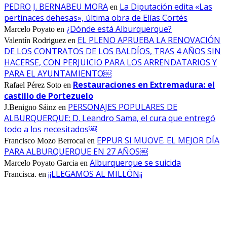
PEDRO J. BERNABEU MORA
La Diputación edita «Las
en
pertinaces dehesas», última obra de Elías Cortés
¿Dónde está Alburquerque?
Marcelo Poyato
en
EL PLENO APRUEBA LA RENOVACIÓN
Valentín Rodriguez
en
DE LOS CONTRATOS DE LOS BALDÍOS, TRAS 4 AÑOS SIN
HACERSE, CON PERJUICIO PARA LOS ARRENDATARIOS Y
PARA EL AYUNTAMIENTO￼
Restauraciones en Extremadura: el
Rafael Pérez Soto
en
castillo de Portezuelo
PERSONAJES POPULARES DE
J.Benigno Sáinz
en
ALBURQUERQUE: D. Leandro Sama, el cura que entregó
todo a los necesitados￼
EPPUR SI MUOVE. EL MEJOR DÍA
Francisco Mozo Berrocal
en
PARA ALBURQUERQUE EN 27 AÑOS￼
Alburquerque se suicida
Marcelo Poyato Garcia
en
¡¡LLEGAMOS AL MILLÓN¡¡
Francisca.
en