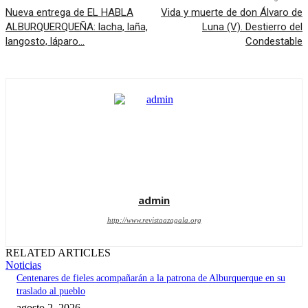
Nueva entrega de EL HABLA
Vida y muerte de don Álvaro de
ALBURQUERQUEÑA: lacha, laña,
Luna (V). Destierro del
langosto, láparo…
Condestable
admin
http://www.revistaazagala.org
RELATED ARTICLES
Noticias
Centenares de fieles acompañarán a la patrona de Alburquerque en su
traslado al pueblo
agosto 2, 2026