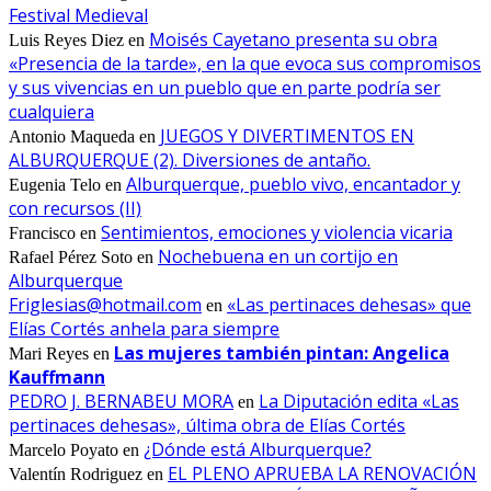
Festival Medieval
Moisés Cayetano presenta su obra
Luis Reyes Diez
en
«Presencia de la tarde», en la que evoca sus compromisos
y sus vivencias en un pueblo que en parte podría ser
cualquiera
JUEGOS Y DIVERTIMENTOS EN
Antonio Maqueda
en
ALBURQUERQUE (2). Diversiones de antaño.
Alburquerque, pueblo vivo, encantador y
Eugenia Telo
en
con recursos (II)
Sentimientos, emociones y violencia vicaria
Francisco
en
Nochebuena en un cortijo en
Rafael Pérez Soto
en
Alburquerque
Friglesias@hotmail.com
«Las pertinaces dehesas» que
en
Elías Cortés anhela para siempre
Las mujeres también pintan: Angelica
Mari Reyes
en
Kauffmann
PEDRO J. BERNABEU MORA
La Diputación edita «Las
en
pertinaces dehesas», última obra de Elías Cortés
¿Dónde está Alburquerque?
Marcelo Poyato
en
EL PLENO APRUEBA LA RENOVACIÓN
Valentín Rodriguez
en