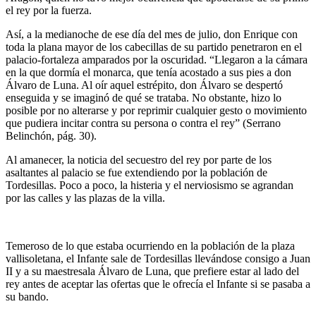
el rey por la fuerza.
Así, a la medianoche de ese día del mes de julio, don Enrique con
toda la plana mayor de los cabecillas de su partido penetraron en el
palacio-fortaleza amparados por la oscuridad. “Llegaron a la cámara
en la que dormía el monarca, que tenía acostado a sus pies a don
Álvaro de Luna. Al oír aquel estrépito, don Álvaro se despertó
enseguida y se imaginó de qué se trataba. No obstante, hizo lo
posible por no alterarse y por reprimir cualquier gesto o movimiento
que pudiera incitar contra su persona o contra el rey” (Serrano
Belinchón, pág. 30).
Al amanecer, la noticia del secuestro del rey por parte de los
asaltantes al palacio se fue extendiendo por la población de
Tordesillas. Poco a poco, la histeria y el nerviosismo se agrandan
por las calles y las plazas de la villa.
Temeroso de lo que estaba ocurriendo en la población de la plaza
vallisoletana, el Infante sale de Tordesillas llevándose consigo a Juan
II y a su maestresala Álvaro de Luna, que prefiere estar al lado del
rey antes de aceptar las ofertas que le ofrecía el Infante si se pasaba a
su bando.