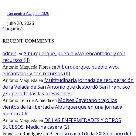
Encuentro Azagala 2026
julio 30, 2026
Cargar más
RECENT COMMENTS
admin
Alburquerque, pueblo vivo, encantador y con
en
recursos (II)
Alburquerque, pueblo vivo,
Antonio Maqueda Flores
en
encantador y con recursos (II)
Multitudinaria jornada de recuperación
Antonio Maqueda
en
de la Velada de San Antonio que desbordó San Francisco
y superó todas las previsiones
Moisés Cayetano trajo los
Antonio Telo de Almeida
en
vientos de la libertad a Alburquerque en una jornada
memorable
DE LAS ENFERMEDADES Y OTROS
Antonio Maqueda
en
SUCESOS. Medicina casera (2)
Precioso cartel de la XXIX edición del
Francisco Rodriguez
en