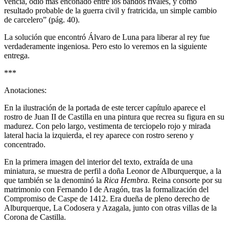
vencía, odio más enconado entre los bandos rivales, y como
resultado probable de la guerra civil y fratricida, un simple cambio
de carcelero” (pág. 40).
La solución que encontró Álvaro de Luna para liberar al rey fue
verdaderamente ingeniosa. Pero esto lo veremos en la siguiente
entrega.
***
Anotaciones:
En la ilustración de la portada de este tercer capítulo aparece el
rostro de Juan II de Castilla en una pintura que recrea su figura en su
madurez. Con pelo largo, vestimenta de terciopelo rojo y mirada
lateral hacia la izquierda, el rey aparece con rostro sereno y
concentrado.
En la primera imagen del interior del texto, extraída de una
miniatura, se muestra de perfil a doña Leonor de Alburquerque, a la
que también se la denominó la
Rica Hembra.
Reina consorte por su
matrimonio con Fernando I de Aragón, tras la formalización del
Compromiso de Caspe de 1412. Era dueña de pleno derecho de
Alburquerque, La Codosera y Azagala, junto con otras villas de la
Corona de Castilla.