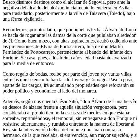
Buscó distintos destinos como el alcázar de Segovia, pero ante la
negativa del alcaide del alcázar, inicialmente lo encierra en Ávila,
para trasladarlo, posteriormente a la villa de Talavera (Toledo), bajo
una férrea vigilancia.
Recordemos, por otro lado, que por aquellas fechas Álvaro de Luna
se hacía de rogar ante las damas de la corte que pululaban alrededor
de él. Como buen mozo, con altas aspiraciones, acabó cediendo ante
las pretensiones de Elvira de Portocarrero, hija de don Martín
Fernández de Portocarrero, perteneciente al bando del infante don
Enrique. Se casa, pues, a los treinta años, edad bastante avanzada
para la media de entonces.
Como regalo de bodas, recibe por parte del joven rey varias villas,
entre las que se encontraban las de Juvera y Cornago. Paso a paso,
aparte de los cargos, irá acumulando propiedades que reforzarán su
poder político y económico al lado del monarca.
Además, según nos cuenta César Silió, “don Álvaro de Luna hervía
en deseos de alzarse frente a aquella situación vergonzosa, pero
consideraba al propio tiempo la escasez de medios en que estaba;
sorteaba, reprimiéndose, el temporal, sin entregarse a don Enrique ni
resistirse abiertamente, y rumiaba entretanto la manera de libertar al
Rey sin la intervención bélica del Infante don Juan contra su
hermano, de la que recelaba, si era vencido, aun mayor sujeción, y si