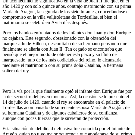
Un acontecimiento significativo en la vida de Juan II fue que, en el
año 1420 y con solo quince años, contrajo matrimonio con su prima
María de Aragón, la segunda de los siete Infantes, concertándose el
compromiso en la villa vallisoletana de Tordesillas, si bien el
matrimonio se celebró en Ávila días después.
Pero los bandos enfrentados de los infantes don Juan y don Enrique
no cejaban. Este segundo, obsesionado con la obtención del
marquesado de Villena, desconfiaba de su hermano pensando que
finalmente se aliaría con Juan II. Tan cegado se encontraba que
pensó que el mejor modo de obtener esta plaza y su título de
marquesado, uno de los más codiciados del reino, lo alcanzaría
mediante el matrimonio con su prima doña Catalina, la hermana
soltera del rey.
Pero la vía por la que finalmente optó el infante don Enrique fue por
la del secuestro del joven monarca. Así, la ocasión se le presentó el
14 de julio de 1420, cuando el rey se encontraba en el palacio de
Tordesillas acompañado de su reciente esposa María de Aragón, de
su hermana Catalina y de algunos caballeros de su confianza,
aunque con pocas fuerzas que le sirvieran de protección.
Esta situación de debilidad defensiva fue conocida por el Infante de
Aragón, quien no tuvo mejor ocurrencia que apoderarse de su primo