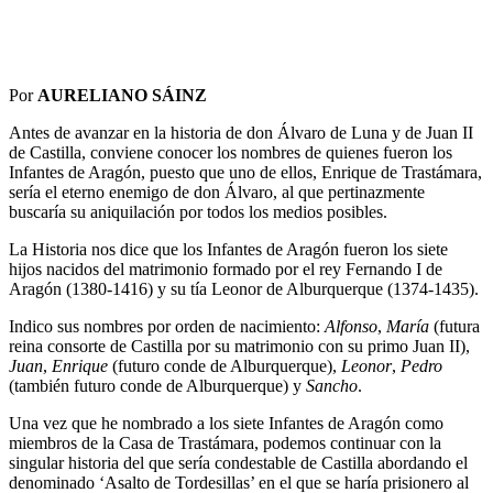
Por
AURELIANO SÁINZ
Antes de avanzar en la historia de don Álvaro de Luna y de Juan II
de Castilla, conviene conocer los nombres de quienes fueron los
Infantes de Aragón, puesto que uno de ellos, Enrique de Trastámara,
sería el eterno enemigo de don Álvaro, al que pertinazmente
buscaría su aniquilación por todos los medios posibles.
La Historia nos dice que los Infantes de Aragón fueron los siete
hijos nacidos del matrimonio formado por el rey Fernando I de
Aragón (1380-1416) y su tía Leonor de Alburquerque (1374-1435).
Indico sus nombres por orden de nacimiento:
Alfonso
,
María
(futura
reina consorte de Castilla por su matrimonio con su primo Juan II),
Juan
,
Enrique
(futuro conde de Alburquerque),
Leonor
,
Pedro
(también futuro conde de Alburquerque) y
Sancho
.
Una vez que he nombrado a los siete Infantes de Aragón como
miembros de la Casa de Trastámara, podemos continuar con la
singular historia del que sería condestable de Castilla abordando el
denominado ‘Asalto de Tordesillas’ en el que se haría prisionero al