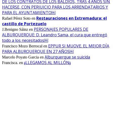
DE LOS CONTRATOS DE LOS BALDÍOS, TRAS 4 AÑOS SIN
HACERSE, CON PERJUICIO PARA LOS ARRENDATARIOS Y
PARA EL AYUNTAMIENTO￼
Restauraciones en Extremadura: el
Rafael Pérez Soto
en
castillo de Portezuelo
PERSONAJES POPULARES DE
J.Benigno Sáinz
en
ALBURQUERQUE: D. Leandro Sama, el cura que entregó
todo a los necesitados￼
EPPUR SI MUOVE. EL MEJOR DÍA
Francisco Mozo Berrocal
en
PARA ALBURQUERQUE EN 27 AÑOS￼
Alburquerque se suicida
Marcelo Poyato Garcia
en
¡¡LLEGAMOS AL MILLÓN¡¡
Francisca.
en