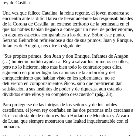
rey de Castilla.
Una vez que fallece Catalina, la reina regente, el joven monarca se
encuentra ante la difícil tarea de llevar adelante las responsabilidades
de la Corona de Castilla, un extenso territorio de la península en el
que los nobles habían llegado a conseguir un nivel de poder enorme,
en algunos aspectos comparables a los del rey. Sobre este punto,
Serrano Belinchón refiriéndose a dos de sus primos: Juan y Enrique,
Infantes de Aragón, nos dice lo siguiente:
“Sus propios primos, don Juan y don Enrique, Infantes de Aragón
(…) hubieran podido ayudar al Rey a salvar los primeros escollos;
pero no lo hicieron, sino más bien todo lo contrario; pues ellos,
siguiendo en primer lugar los caminos de la ambición y del
enriquecimiento que habían visto en los gobernantes, no se
detuvieron en comportamientos éticos, sino que prefirieron dar
satisfacción a sus instintos de poder y de riquezas, aun estando
divididos entre ellos y en completo desacuerdo” (pág. 28).
Para protegerse de las intrigas de los señores y de los nobles
castellanos, el joven rey confiaba en las dos personas más cercanas a
él: el condestable de entonces Juan Hurtado de Mendoza y Álvaro
de Luna, que siempre mostraron una lealtad inquebrantable con el
monarca.