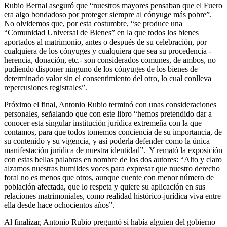
Rubio Bernal aseguró que “nuestros mayores pensaban que el Fuero
era algo bondadoso por proteger siempre al cónyuge más pobre”.
No olvidemos que, por esta costumbre, “se produce una
“Comunidad Universal de Bienes” en la que todos los bienes
aportados al matrimonio, antes o después de su celebración, por
cualquiera de los cónyuges y cualquiera que sea su procedencia -
herencia, donación, etc.- son considerados comunes, de ambos, no
pudiendo disponer ninguno de los cónyuges de los bienes de
determinado valor sin el consentimiento del otro, lo cual conlleva
repercusiones registrales”.
Próximo el final, Antonio Rubio terminó con unas consideraciones
personales, señalando que con este libro “hemos pretendido dar a
conocer esta singular institución jurídica extremeña con la que
contamos, para que todos tomemos conciencia de su importancia, de
su contenido y su vigencia, y así poderla defender como la única
manifestación jurídica de nuestra identidad”. Y remató la exposición
con estas bellas palabras en nombre de los dos autores: “Alto y claro
alzamos nuestras humildes voces para expresar que nuestro derecho
foral no es menos que otros, aunque cuente con menor número de
población afectada, que lo respeta y quiere su aplicación en sus
relaciones matrimoniales, como realidad histórico-jurídica viva entre
ella desde hace ochocientos años”.
Al finalizar, Antonio Rubio preguntó si había alguien del gobierno