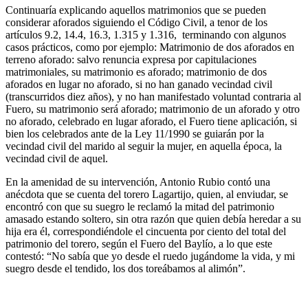
Continuaría explicando aquellos matrimonios que se pueden
considerar aforados siguiendo el Código Civil, a tenor de los
artículos 9.2, 14.4, 16.3, 1.315 y 1.316, terminando con algunos
casos prácticos, como por ejemplo: Matrimonio de dos aforados en
terreno aforado: salvo renuncia expresa por capitulaciones
matrimoniales, su matrimonio es aforado; matrimonio de dos
aforados en lugar no aforado, si no han ganado vecindad civil
(transcurridos diez años), y no han manifestado voluntad contraria al
Fuero, su matrimonio será aforado; matrimonio de un aforado y otro
no aforado, celebrado en lugar aforado, el Fuero tiene aplicación, si
bien los celebrados ante de la Ley 11/1990 se guiarán por la
vecindad civil del marido al seguir la mujer, en aquella época, la
vecindad civil de aquel.
En la amenidad de su intervención, Antonio Rubio contó una
anécdota que se cuenta del torero Lagartijo, quien, al enviudar, se
encontró con que su suegro le reclamó la mitad del patrimonio
amasado estando soltero, sin otra razón que quien debía heredar a su
hija era él, correspondiéndole el cincuenta por ciento del total del
patrimonio del torero, según el Fuero del Baylío, a lo que este
contestó: “No sabía que yo desde el ruedo jugándome la vida, y mi
suegro desde el tendido, los dos toreábamos al alimón”.