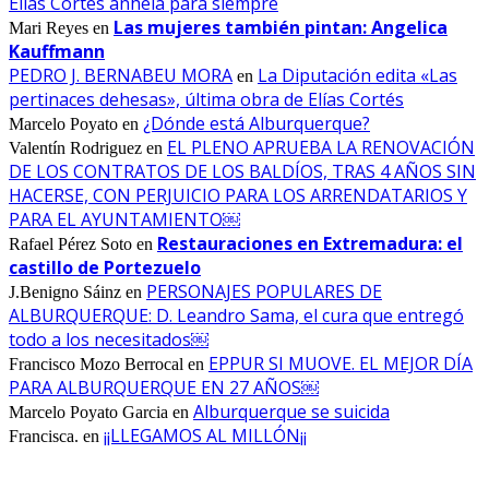
Elías Cortés anhela para siempre
Las mujeres también pintan: Angelica
Mari Reyes
en
Kauffmann
PEDRO J. BERNABEU MORA
La Diputación edita «Las
en
pertinaces dehesas», última obra de Elías Cortés
¿Dónde está Alburquerque?
Marcelo Poyato
en
EL PLENO APRUEBA LA RENOVACIÓN
Valentín Rodriguez
en
DE LOS CONTRATOS DE LOS BALDÍOS, TRAS 4 AÑOS SIN
HACERSE, CON PERJUICIO PARA LOS ARRENDATARIOS Y
PARA EL AYUNTAMIENTO￼
Restauraciones en Extremadura: el
Rafael Pérez Soto
en
castillo de Portezuelo
PERSONAJES POPULARES DE
J.Benigno Sáinz
en
ALBURQUERQUE: D. Leandro Sama, el cura que entregó
todo a los necesitados￼
EPPUR SI MUOVE. EL MEJOR DÍA
Francisco Mozo Berrocal
en
PARA ALBURQUERQUE EN 27 AÑOS￼
Alburquerque se suicida
Marcelo Poyato Garcia
en
¡¡LLEGAMOS AL MILLÓN¡¡
Francisca.
en