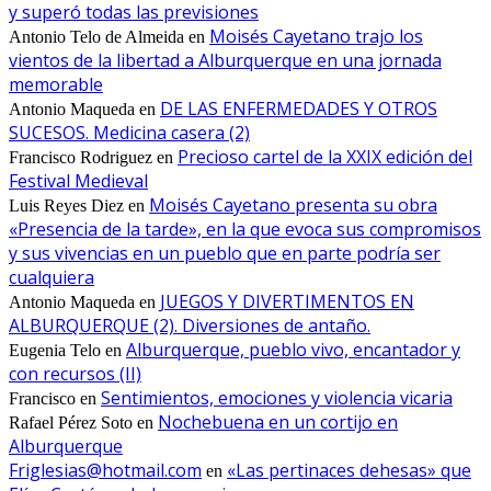
y superó todas las previsiones
Moisés Cayetano trajo los
Antonio Telo de Almeida
en
vientos de la libertad a Alburquerque en una jornada
memorable
DE LAS ENFERMEDADES Y OTROS
Antonio Maqueda
en
SUCESOS. Medicina casera (2)
Precioso cartel de la XXIX edición del
Francisco Rodriguez
en
Festival Medieval
Moisés Cayetano presenta su obra
Luis Reyes Diez
en
«Presencia de la tarde», en la que evoca sus compromisos
y sus vivencias en un pueblo que en parte podría ser
cualquiera
JUEGOS Y DIVERTIMENTOS EN
Antonio Maqueda
en
ALBURQUERQUE (2). Diversiones de antaño.
Alburquerque, pueblo vivo, encantador y
Eugenia Telo
en
con recursos (II)
Sentimientos, emociones y violencia vicaria
Francisco
en
Nochebuena en un cortijo en
Rafael Pérez Soto
en
Alburquerque
Friglesias@hotmail.com
«Las pertinaces dehesas» que
en