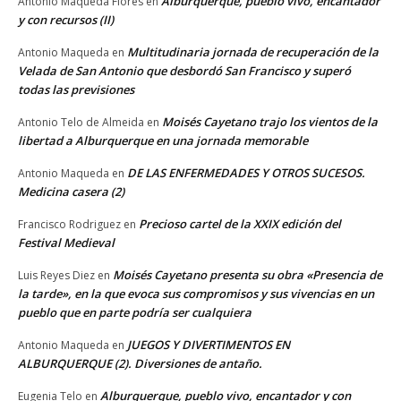
Alburquerque, pueblo vivo, encantador
Antonio Maqueda Flores
en
y con recursos (II)
Multitudinaria jornada de recuperación de la
Antonio Maqueda
en
Velada de San Antonio que desbordó San Francisco y superó
todas las previsiones
Moisés Cayetano trajo los vientos de la
Antonio Telo de Almeida
en
libertad a Alburquerque en una jornada memorable
DE LAS ENFERMEDADES Y OTROS SUCESOS.
Antonio Maqueda
en
Medicina casera (2)
Precioso cartel de la XXIX edición del
Francisco Rodriguez
en
Festival Medieval
Moisés Cayetano presenta su obra «Presencia de
Luis Reyes Diez
en
la tarde», en la que evoca sus compromisos y sus vivencias en un
pueblo que en parte podría ser cualquiera
JUEGOS Y DIVERTIMENTOS EN
Antonio Maqueda
en
ALBURQUERQUE (2). Diversiones de antaño.
Alburquerque, pueblo vivo, encantador y con
Eugenia Telo
en