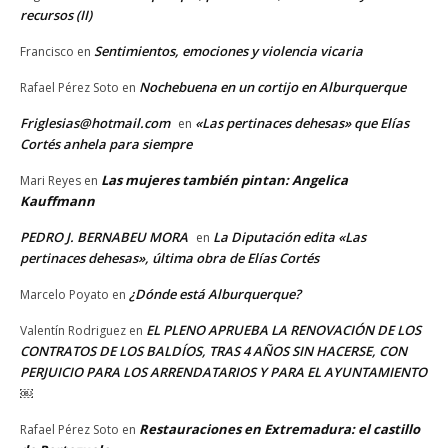
recursos (II)
Sentimientos, emociones y violencia vicaria
Francisco
en
Nochebuena en un cortijo en Alburquerque
Rafael Pérez Soto
en
Friglesias@hotmail.com
«Las pertinaces dehesas» que Elías
en
Cortés anhela para siempre
Las mujeres también pintan: Angelica
Mari Reyes
en
Kauffmann
PEDRO J. BERNABEU MORA
La Diputación edita «Las
en
pertinaces dehesas», última obra de Elías Cortés
¿Dónde está Alburquerque?
Marcelo Poyato
en
EL PLENO APRUEBA LA RENOVACIÓN DE LOS
Valentín Rodriguez
en
CONTRATOS DE LOS BALDÍOS, TRAS 4 AÑOS SIN HACERSE, CON
PERJUICIO PARA LOS ARRENDATARIOS Y PARA EL AYUNTAMIENTO
￼
Restauraciones en Extremadura: el castillo
Rafael Pérez Soto
en