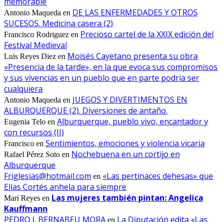
memorable
DE LAS ENFERMEDADES Y OTROS
Antonio Maqueda
en
SUCESOS. Medicina casera (2)
Precioso cartel de la XXIX edición del
Francisco Rodriguez
en
Festival Medieval
Moisés Cayetano presenta su obra
Luis Reyes Diez
en
«Presencia de la tarde», en la que evoca sus compromisos
y sus vivencias en un pueblo que en parte podría ser
cualquiera
JUEGOS Y DIVERTIMENTOS EN
Antonio Maqueda
en
ALBURQUERQUE (2). Diversiones de antaño.
Alburquerque, pueblo vivo, encantador y
Eugenia Telo
en
con recursos (II)
Sentimientos, emociones y violencia vicaria
Francisco
en
Nochebuena en un cortijo en
Rafael Pérez Soto
en
Alburquerque
Friglesias@hotmail.com
«Las pertinaces dehesas» que
en
Elías Cortés anhela para siempre
Las mujeres también pintan: Angelica
Mari Reyes
en
Kauffmann
PEDRO J. BERNABEU MORA
La Diputación edita «Las
en