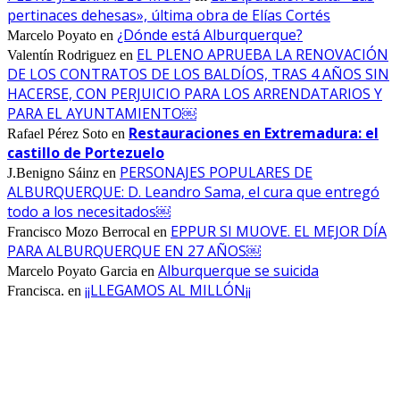
pertinaces dehesas», última obra de Elías Cortés
¿Dónde está Alburquerque?
Marcelo Poyato
en
EL PLENO APRUEBA LA RENOVACIÓN
Valentín Rodriguez
en
DE LOS CONTRATOS DE LOS BALDÍOS, TRAS 4 AÑOS SIN
HACERSE, CON PERJUICIO PARA LOS ARRENDATARIOS Y
PARA EL AYUNTAMIENTO￼
Restauraciones en Extremadura: el
Rafael Pérez Soto
en
castillo de Portezuelo
PERSONAJES POPULARES DE
J.Benigno Sáinz
en
ALBURQUERQUE: D. Leandro Sama, el cura que entregó
todo a los necesitados￼
EPPUR SI MUOVE. EL MEJOR DÍA
Francisco Mozo Berrocal
en
PARA ALBURQUERQUE EN 27 AÑOS￼
Alburquerque se suicida
Marcelo Poyato Garcia
en
¡¡LLEGAMOS AL MILLÓN¡¡
Francisca.
en