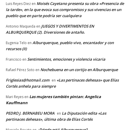
Moisés Cayetano presenta su obra «Presencia de
Luis Reyes Diez
en
la tarde», en la que evoca sus compromisos y sus vivencias en un
pueblo que en parte podría ser cualquiera
JUEGOS Y DIVERTIMENTOS EN
Antonio Maqueda
en
ALBURQUERQUE (2). Diversiones de antaño.
Alburquerque, pueblo vivo, encantador y con
Eugenia Telo
en
recursos (II)
Sentimientos, emociones y violencia vicaria
Francisco
en
Nochebuena en un cortijo en Alburquerque
Rafael Pérez Soto
en
Friglesias@hotmail.com
«Las pertinaces dehesas» que Elías
en
Cortés anhela para siempre
Las mujeres también pintan: Angelica
Mari Reyes
en
Kauffmann
PEDRO J. BERNABEU MORA
La Diputación edita «Las
en
pertinaces dehesas», última obra de Elías Cortés
¿Dónde está Alburquerque?
Marcelo Poyato
en