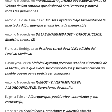
Multitudinaria jornada de recuperación de la
Antonio Maqueda
en
Velada de San Antonio que desbordó San Francisco y superó
todas las previsiones
Moisés Cayetano trajo los vientos de la
Antonio Telo de Almeida
en
libertad a Alburquerque en una jornada memorable
DE LAS ENFERMEDADES Y OTROS SUCESOS.
Antonio Maqueda
en
Medicina casera (2)
Precioso cartel de la XXIX edición del
Francisco Rodriguez
en
Festival Medieval
Moisés Cayetano presenta su obra «Presencia de
Luis Reyes Diez
en
la tarde», en la que evoca sus compromisos y sus vivencias en un
pueblo que en parte podría ser cualquiera
JUEGOS Y DIVERTIMENTOS EN
Antonio Maqueda
en
ALBURQUERQUE (2). Diversiones de antaño.
Alburquerque, pueblo vivo, encantador y con
Eugenia Telo
en
recursos (II)
Sentimientos, emociones y violencia vicaria
Francisco
en