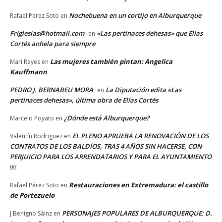
Nochebuena en un cortijo en Alburquerque
Rafael Pérez Soto
en
Friglesias@hotmail.com
«Las pertinaces dehesas» que Elías
en
Cortés anhela para siempre
Las mujeres también pintan: Angelica
Mari Reyes
en
Kauffmann
PEDRO J. BERNABEU MORA
La Diputación edita «Las
en
pertinaces dehesas», última obra de Elías Cortés
¿Dónde está Alburquerque?
Marcelo Poyato
en
EL PLENO APRUEBA LA RENOVACIÓN DE LOS
Valentín Rodriguez
en
CONTRATOS DE LOS BALDÍOS, TRAS 4 AÑOS SIN HACERSE, CON
PERJUICIO PARA LOS ARRENDATARIOS Y PARA EL AYUNTAMIENTO
￼
Restauraciones en Extremadura: el castillo
Rafael Pérez Soto
en
de Portezuelo
PERSONAJES POPULARES DE ALBURQUERQUE: D.
J.Benigno Sáinz
en