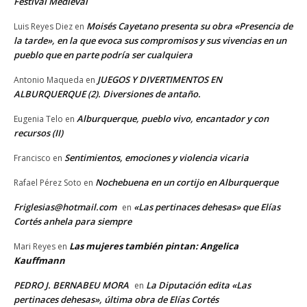
Festival Medieval
Moisés Cayetano presenta su obra «Presencia de
Luis Reyes Diez
en
la tarde», en la que evoca sus compromisos y sus vivencias en un
pueblo que en parte podría ser cualquiera
JUEGOS Y DIVERTIMENTOS EN
Antonio Maqueda
en
ALBURQUERQUE (2). Diversiones de antaño.
Alburquerque, pueblo vivo, encantador y con
Eugenia Telo
en
recursos (II)
Sentimientos, emociones y violencia vicaria
Francisco
en
Nochebuena en un cortijo en Alburquerque
Rafael Pérez Soto
en
Friglesias@hotmail.com
«Las pertinaces dehesas» que Elías
en
Cortés anhela para siempre
Las mujeres también pintan: Angelica
Mari Reyes
en
Kauffmann
PEDRO J. BERNABEU MORA
La Diputación edita «Las
en
pertinaces dehesas», última obra de Elías Cortés