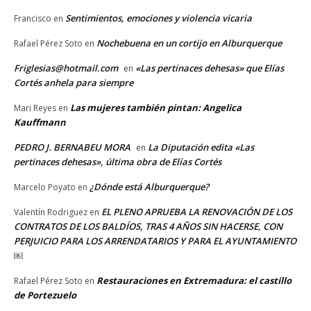
Sentimientos, emociones y violencia vicaria
Francisco
en
Nochebuena en un cortijo en Alburquerque
Rafael Pérez Soto
en
Friglesias@hotmail.com
«Las pertinaces dehesas» que Elías
en
Cortés anhela para siempre
Las mujeres también pintan: Angelica
Mari Reyes
en
Kauffmann
PEDRO J. BERNABEU MORA
La Diputación edita «Las
en
pertinaces dehesas», última obra de Elías Cortés
¿Dónde está Alburquerque?
Marcelo Poyato
en
EL PLENO APRUEBA LA RENOVACIÓN DE LOS
Valentín Rodriguez
en
CONTRATOS DE LOS BALDÍOS, TRAS 4 AÑOS SIN HACERSE, CON
PERJUICIO PARA LOS ARRENDATARIOS Y PARA EL AYUNTAMIENTO
￼
Restauraciones en Extremadura: el castillo
Rafael Pérez Soto
en
de Portezuelo