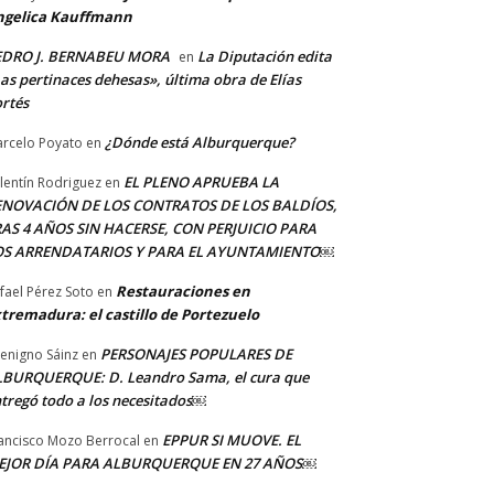
ngelica Kauffmann
EDRO J. BERNABEU MORA
La Diputación edita
en
as pertinaces dehesas», última obra de Elías
rtés
¿Dónde está Alburquerque?
rcelo Poyato
en
EL PLENO APRUEBA LA
lentín Rodriguez
en
ENOVACIÓN DE LOS CONTRATOS DE LOS BALDÍOS,
AS 4 AÑOS SIN HACERSE, CON PERJUICIO PARA
OS ARRENDATARIOS Y PARA EL AYUNTAMIENTO￼
Restauraciones en
fael Pérez Soto
en
tremadura: el castillo de Portezuelo
PERSONAJES POPULARES DE
Benigno Sáinz
en
BURQUERQUE: D. Leandro Sama, el cura que
tregó todo a los necesitados￼
EPPUR SI MUOVE. EL
ancisco Mozo Berrocal
en
EJOR DÍA PARA ALBURQUERQUE EN 27 AÑOS￼