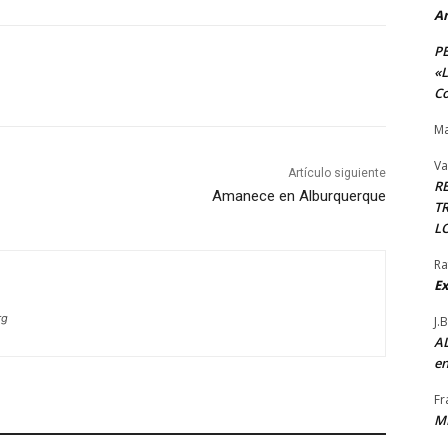
A
P
«L
Co
Ma
Va
Artículo siguiente
R
Amanece en Alburquerque
TR
L
Ra
Ex
rg
J.
AL
en
Fr
M