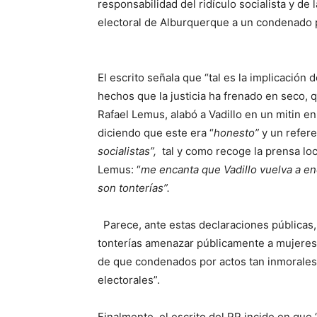
responsabilidad del ridículo socialista y de 
electoral de Alburquerque a un condenado 
El escrito señala que “tal es la implicació
hechos que la justicia ha frenado en seco, 
Rafael Lemus, alabó a Vadillo en un mitin e
diciendo que este era “
honesto”
y un refere
socialistas”,
tal y como recoge la prensa loc
Lemus: “
me encanta que Vadillo vuelva a en
son tonterías”.
Parece, ante estas declaraciones públicas
tonterías amenazar públicamente a mujeres 
de que condenados por actos tan inmorales
electorales”.
Finalmente, el escrito del PP incide en que