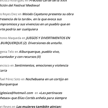
Precioso cartel de la XXIX
ancisco Rodriguez
en
ición del Festival Medieval
Moisés Cayetano presenta su obra
is Reyes Diez
en
resencia de la tarde», en la que evoca sus
mpromisos y sus vivencias en un pueblo que en
rte podría ser cualquiera
JUEGOS Y DIVERTIMENTOS EN
tonio Maqueda
en
BURQUERQUE (2). Diversiones de antaño.
Alburquerque, pueblo vivo,
genia Telo
en
cantador y con recursos (II)
Sentimientos, emociones y violencia
ancisco
en
caria
Nochebuena en un cortijo en
fael Pérez Soto
en
lburquerque
iglesias@hotmail.com
«Las pertinaces
en
hesas» que Elías Cortés anhela para siempre
Las mujeres también pintan:
ri Reyes
en