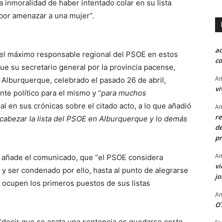
la inmoralidad de haber intentado colar en su lista
por amenazar a una mujer”.
a
n del máximo responsable regional del PSOE en estos
co
que su secretario general por la provincia pacense,
An
n Alburquerque, celebrado el pasado 26 de abril,
vi
nte político para el mismo y “
para muchos
al en sus crónicas sobre el citado acto, a lo que añadió
An
re
cabezar la lista del PSOE en Alburquerque y lo demás
de
pr
An
, añade el comunicado, que “el PSOE considera
vi
y ser condenado por ello, hasta al punto de alegrarse
j
 ocupen los primeros puestos de sus listas
An
OT
 “decir que se acata una sentencia es quedarse corto,