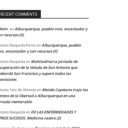
RECENT COMMENTS
dmin
Alburquerque, pueblo vivo, encantador y
en
n recursos (II)
Alburquerque, pueblo
tonio Maqueda Flores
en
vo, encantador y con recursos (II)
Multitudinaria jornada de
tonio Maqueda
en
cuperación de la Velada de San Antonio que
sbordó San Francisco y superó todas las
evisiones
Moisés Cayetano trajo los
tonio Telo de Almeida
en
entos de la libertad a Alburquerque en una
ornada memorable
DE LAS ENFERMEDADES Y
tonio Maqueda
en
ROS SUCESOS. Medicina casera (2)