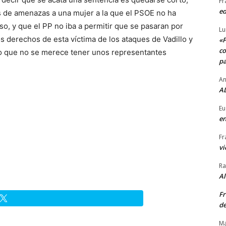
Fr
ed
s de amenazas a una mujer a la que el PSOE no ha
o, y que el PP no iba a permitir que se pasaran por
Lu
los derechos de esta víctima de los ataques de Vadillo y
«P
co
lo que no se merece tener unos representantes
pa
An
AL
Eu
en
Fr
vi
Ra
A
Fr
de
Ma