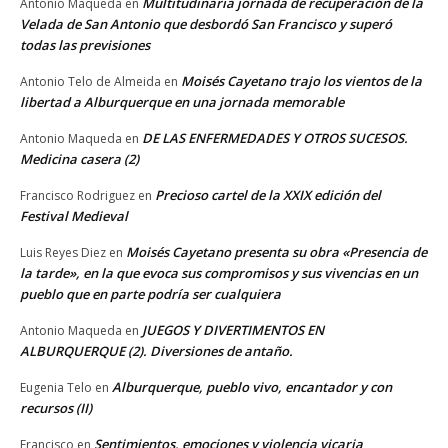
Multitudinaria jornada de recuperación de la
Antonio Maqueda
en
Velada de San Antonio que desbordó San Francisco y superó
todas las previsiones
Moisés Cayetano trajo los vientos de la
Antonio Telo de Almeida
en
libertad a Alburquerque en una jornada memorable
DE LAS ENFERMEDADES Y OTROS SUCESOS.
Antonio Maqueda
en
Medicina casera (2)
Precioso cartel de la XXIX edición del
Francisco Rodriguez
en
Festival Medieval
Moisés Cayetano presenta su obra «Presencia de
Luis Reyes Diez
en
la tarde», en la que evoca sus compromisos y sus vivencias en un
pueblo que en parte podría ser cualquiera
JUEGOS Y DIVERTIMENTOS EN
Antonio Maqueda
en
ALBURQUERQUE (2). Diversiones de antaño.
Alburquerque, pueblo vivo, encantador y con
Eugenia Telo
en
recursos (II)
Sentimientos, emociones y violencia vicaria
Francisco
en