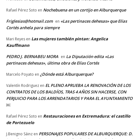
Nochebuena en un cortijo en Alburquerque
Rafael Pérez Soto
en
Friglesias@hotmail.com
«Las pertinaces dehesas» que Elías
en
Cortés anhela para siempre
Las mujeres también pintan: Angelica
Mari Reyes
en
Kauffmann
PEDRO J. BERNABEU MORA
La Diputación edita «Las
en
pertinaces dehesas», última obra de Elías Cortés
¿Dónde está Alburquerque?
Marcelo Poyato
en
EL PLENO APRUEBA LA RENOVACIÓN DE LOS
Valentín Rodriguez
en
CONTRATOS DE LOS BALDÍOS, TRAS 4 AÑOS SIN HACERSE, CON
PERJUICIO PARA LOS ARRENDATARIOS Y PARA EL AYUNTAMIENTO
￼
Restauraciones en Extremadura: el castillo
Rafael Pérez Soto
en
de Portezuelo
PERSONAJES POPULARES DE ALBURQUERQUE: D.
J.Benigno Sáinz
en