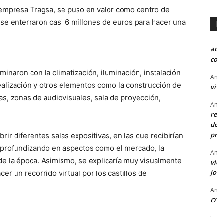
 empresa Tragsa, se puso en valor como centro de
 se enterraron casi 6 millones de euros para hacer una
a
co
minaron con la climatización, iluminación, instalación
An
ealización y otros elementos como la construcción de
vi
as, zonas de audiovisuales, sala de proyección,
An
re
de
pr
brir diferentes salas expositivas, en las que recibirían
, profundizando en aspectos como el mercado, la
An
s de la época. Asimismo, se explicaría muy visualmente
vi
j
acer un recorrido virtual por los castillos de
An
OT