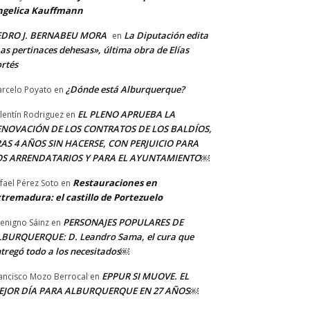
ngelica Kauffmann
EDRO J. BERNABEU MORA
La Diputación edita
en
as pertinaces dehesas», última obra de Elías
rtés
¿Dónde está Alburquerque?
rcelo Poyato
en
EL PLENO APRUEBA LA
lentín Rodriguez
en
ENOVACIÓN DE LOS CONTRATOS DE LOS BALDÍOS,
AS 4 AÑOS SIN HACERSE, CON PERJUICIO PARA
OS ARRENDATARIOS Y PARA EL AYUNTAMIENTO￼
Restauraciones en
fael Pérez Soto
en
tremadura: el castillo de Portezuelo
PERSONAJES POPULARES DE
Benigno Sáinz
en
BURQUERQUE: D. Leandro Sama, el cura que
tregó todo a los necesitados￼
EPPUR SI MUOVE. EL
ancisco Mozo Berrocal
en
EJOR DÍA PARA ALBURQUERQUE EN 27 AÑOS￼