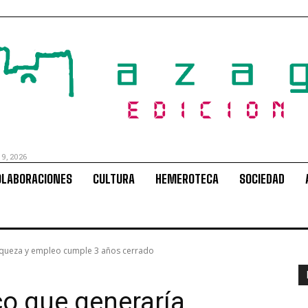
 9, 2026
OLABORACIONES
CULTURA
HEMEROTECA
SOCIEDAD
riqueza y empleo cumple 3 años cerrado
co que generaría