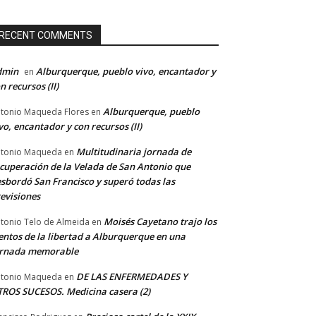
RECENT COMMENTS
dmin
Alburquerque, pueblo vivo, encantador y
en
n recursos (II)
Alburquerque, pueblo
tonio Maqueda Flores
en
vo, encantador y con recursos (II)
Multitudinaria jornada de
tonio Maqueda
en
cuperación de la Velada de San Antonio que
sbordó San Francisco y superó todas las
evisiones
Moisés Cayetano trajo los
tonio Telo de Almeida
en
entos de la libertad a Alburquerque en una
ornada memorable
DE LAS ENFERMEDADES Y
tonio Maqueda
en
ROS SUCESOS. Medicina casera (2)