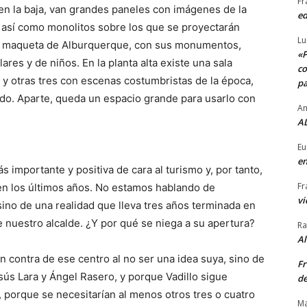
Fr
 en la baja, van grandes paneles con imágenes de la
ed
, así como monolitos sobre los que se proyectarán
Lu
na maqueta de Alburquerque, con sus monumentos,
«P
lares y de niños. En la planta alta existe una sala
co
na y otras tres con escenas costumbristas de la época,
pa
do. Aparte, queda un espacio grande para usarlo con
An
AL
Eu
en
s importante y positiva de cara al turismo y, por tanto,
Fr
en los últimos años. No estamos hablando de
vi
ino de una realidad que lleva tres años terminada en
 nuestro alcalde. ¿Y por qué se niega a su apertura?
Ra
A
n contra de ese centro al no ser una idea suya, sino de
Fr
sús Lara y Ángel Rasero, y porque Vadillo sigue
de
porque se necesitarían al menos otros tres o cuatro
Ma