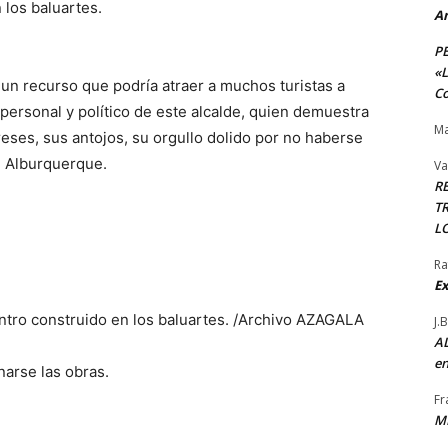
 los baluartes.
A
P
«L
 un recurso que podría atraer a muchos turistas a
Co
 personal y político de este alcalde, quien demuestra
Ma
eses, sus antojos, su orgullo dolido por no haberse
de Alburquerque.
Va
R
TR
L
Ra
Ex
tro construido en los baluartes. /Archivo AZAGALA
J.
AL
en
narse las obras.
Fr
M