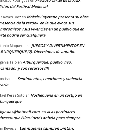
Precioso cartel de la XXIX
ancisco Rodriguez
en
ición del Festival Medieval
Moisés Cayetano presenta su obra
is Reyes Diez
en
resencia de la tarde», en la que evoca sus
mpromisos y sus vivencias en un pueblo que en
rte podría ser cualquiera
JUEGOS Y DIVERTIMENTOS EN
tonio Maqueda
en
BURQUERQUE (2). Diversiones de antaño.
Alburquerque, pueblo vivo,
genia Telo
en
cantador y con recursos (II)
Sentimientos, emociones y violencia
ancisco
en
caria
Nochebuena en un cortijo en
fael Pérez Soto
en
lburquerque
iglesias@hotmail.com
«Las pertinaces
en
hesas» que Elías Cortés anhela para siempre
Las mujeres también pintan:
ri Reyes
en