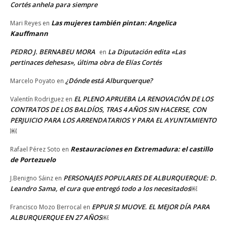
Cortés anhela para siempre
Las mujeres también pintan: Angelica
Mari Reyes
en
Kauffmann
PEDRO J. BERNABEU MORA
La Diputación edita «Las
en
pertinaces dehesas», última obra de Elías Cortés
¿Dónde está Alburquerque?
Marcelo Poyato
en
EL PLENO APRUEBA LA RENOVACIÓN DE LOS
Valentín Rodriguez
en
CONTRATOS DE LOS BALDÍOS, TRAS 4 AÑOS SIN HACERSE, CON
PERJUICIO PARA LOS ARRENDATARIOS Y PARA EL AYUNTAMIENTO
￼
Restauraciones en Extremadura: el castillo
Rafael Pérez Soto
en
de Portezuelo
PERSONAJES POPULARES DE ALBURQUERQUE: D.
J.Benigno Sáinz
en
Leandro Sama, el cura que entregó todo a los necesitados￼
EPPUR SI MUOVE. EL MEJOR DÍA PARA
Francisco Mozo Berrocal
en
ALBURQUERQUE EN 27 AÑOS￼