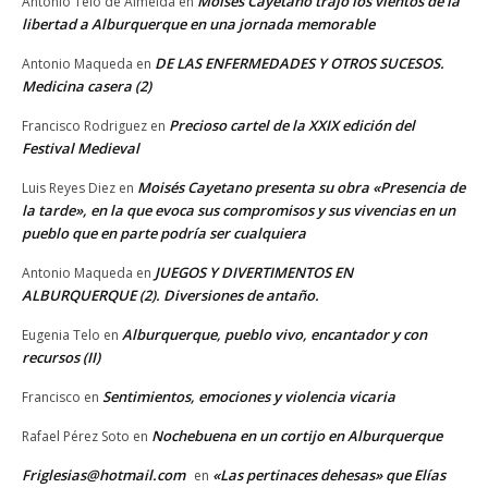
Moisés Cayetano trajo los vientos de la
Antonio Telo de Almeida
en
libertad a Alburquerque en una jornada memorable
DE LAS ENFERMEDADES Y OTROS SUCESOS.
Antonio Maqueda
en
Medicina casera (2)
Precioso cartel de la XXIX edición del
Francisco Rodriguez
en
Festival Medieval
Moisés Cayetano presenta su obra «Presencia de
Luis Reyes Diez
en
la tarde», en la que evoca sus compromisos y sus vivencias en un
pueblo que en parte podría ser cualquiera
JUEGOS Y DIVERTIMENTOS EN
Antonio Maqueda
en
ALBURQUERQUE (2). Diversiones de antaño.
Alburquerque, pueblo vivo, encantador y con
Eugenia Telo
en
recursos (II)
Sentimientos, emociones y violencia vicaria
Francisco
en
Nochebuena en un cortijo en Alburquerque
Rafael Pérez Soto
en
Friglesias@hotmail.com
«Las pertinaces dehesas» que Elías
en