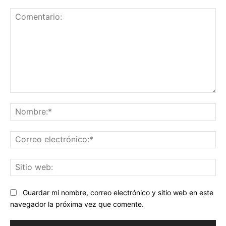
Comentario:
No
Co
ele
Sit
we
Guardar mi nombre, correo electrónico y sitio web en este
navegador la próxima vez que comente.