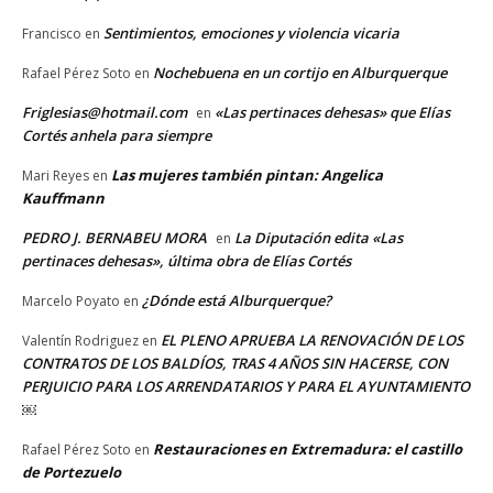
Sentimientos, emociones y violencia vicaria
Francisco
en
Nochebuena en un cortijo en Alburquerque
Rafael Pérez Soto
en
Friglesias@hotmail.com
«Las pertinaces dehesas» que Elías
en
Cortés anhela para siempre
Las mujeres también pintan: Angelica
Mari Reyes
en
Kauffmann
PEDRO J. BERNABEU MORA
La Diputación edita «Las
en
pertinaces dehesas», última obra de Elías Cortés
¿Dónde está Alburquerque?
Marcelo Poyato
en
EL PLENO APRUEBA LA RENOVACIÓN DE LOS
Valentín Rodriguez
en
CONTRATOS DE LOS BALDÍOS, TRAS 4 AÑOS SIN HACERSE, CON
PERJUICIO PARA LOS ARRENDATARIOS Y PARA EL AYUNTAMIENTO
￼
Restauraciones en Extremadura: el castillo
Rafael Pérez Soto
en
de Portezuelo