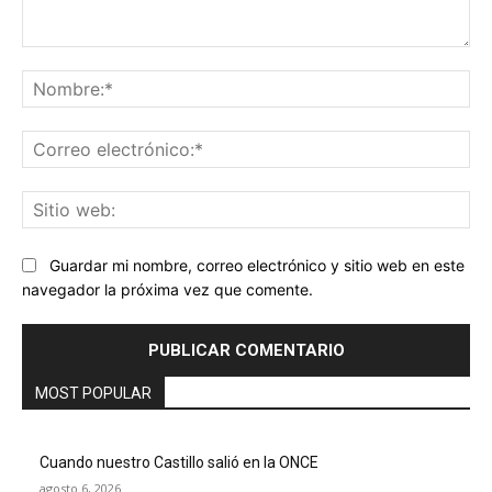
Comentario:
No
Co
ele
Sit
we
Guardar mi nombre, correo electrónico y sitio web en este
navegador la próxima vez que comente.
MOST POPULAR
Cuando nuestro Castillo salió en la ONCE
agosto 6, 2026