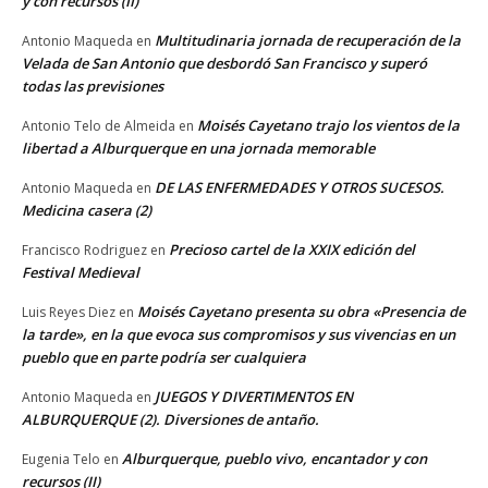
y con recursos (II)
Multitudinaria jornada de recuperación de la
Antonio Maqueda
en
Velada de San Antonio que desbordó San Francisco y superó
todas las previsiones
Moisés Cayetano trajo los vientos de la
Antonio Telo de Almeida
en
libertad a Alburquerque en una jornada memorable
DE LAS ENFERMEDADES Y OTROS SUCESOS.
Antonio Maqueda
en
Medicina casera (2)
Precioso cartel de la XXIX edición del
Francisco Rodriguez
en
Festival Medieval
Moisés Cayetano presenta su obra «Presencia de
Luis Reyes Diez
en
la tarde», en la que evoca sus compromisos y sus vivencias en un
pueblo que en parte podría ser cualquiera
JUEGOS Y DIVERTIMENTOS EN
Antonio Maqueda
en
ALBURQUERQUE (2). Diversiones de antaño.
Alburquerque, pueblo vivo, encantador y con
Eugenia Telo
en
recursos (II)