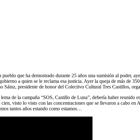
n pueblo que ha demostrado durante 25 años una sumisión al poder, ayer
gobierno a quien se le reclama esa justicia. Ayer la queja de más de 350
no Sáinz, presidente de honor del Colectivo Cultural Tres Castillos, org
l lema de la campaña “SOS, Castillo de Luna”, debería haber reunido en
cien, visto lo visto con las concentraciones que se llevaron a cabo en A
evemos tantos años estando como estamos…