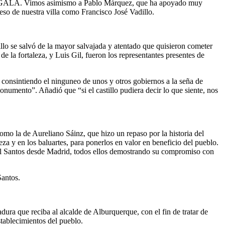
ZAGALA. Vimos asimismo a Pablo Márquez, que ha apoyado muy
eso de nuestra villa como Francisco José Vadillo.
lo se salvó de la mayor salvajada y atentado que quisieron cometer
de la fortaleza, y Luis Gil, fueron los representantes presentes de
consintiendo el ninguneo de unos y otros gobiernos a la seña de
onumento”. Añadió que “si el castillo pudiera decir lo que siente, nos
o la de Aureliano Sáinz, que hizo un repaso por la historia del
eza y en los baluartes, para ponerlos en valor en beneficio del pueblo.
l Santos desde Madrid, todos ellos demostrando su compromiso con
Santos.
ura que reciba al alcalde de Alburquerque, con el fin de tratar de
stablecimientos del pueblo.