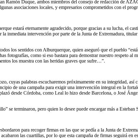
y Juan Ramón Duque, ambos miembros del consejo de redacción de A
algunas asociaciones locales, y empresarios comprometidos con el progr
ue estará eternamente agradecido, porque gracias a su lucha, el castil
 la inmediata intervención por parte de la Junta de Extremadura, titular 
dos los sentidos con Alburquerque, quien aseguró que el pueblo “está 
as fotografías, como si eso bastara para demostrar nuestro respeto al m
entos los muestra con las heridas graves que sufre…”.
o, cuyas palabras escucharemos próximamente en su integridad, así com
incipio de una campaña para exigir una intervención integral en la fortal
splazó desde Córdoba, como Leal lo hizo desde Barcelona, o José Ánge
lo” se terminaron, pero quien lo desee puede encargar más a Esteban 
ordaron para recoger firmas en las que se pedía a la Junta de Extremad
 acabaron las cuartillas, por lo que esta campaña de firmas seguirá en e