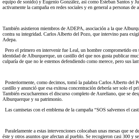
equipo de sonido) y Eugenio González, así como Esteban Santos 
activamente la campaña en redes sociales y en general a personas de 
También asistieron miembros de ADEPA, asociación a la que Alburquerq
contra su integridad. Carlos Alberto del Pozo, que intervino para exigir
Adepa.
Pero el primero en intervenir fue Leal, un hombre comprometido en to
identidad de Alburquerque, un castillo del que nos gusta publicar much
culparía de que no le estemos defendiendo como merece, pero sus lam
Posteriormente, como decimos, tomó la palabra Carlos Alberto del Poz
castillo y anunció que esa exitosa concentración debería ser solo el pr
También escucharemos el discurso completo de Aureliano, que se de
Alburquerque y su patrimonio.
Las camisetas con el emblema de la campaña “SOS salvemos el castil
Paralelamente a estas intervenciones colocaban unas mesas que se desb
éste y otros asuntos que afectan al pueblo. Se recogieron casi 300 y se