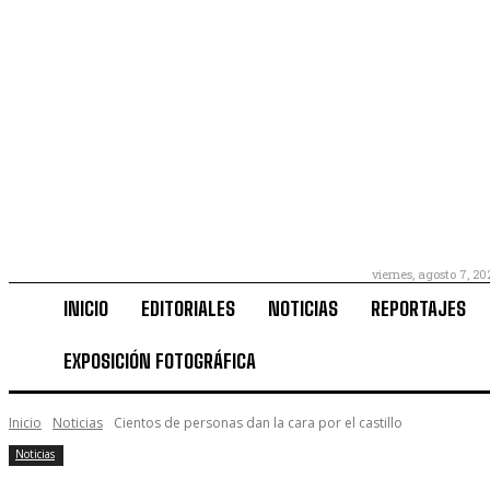
viernes, agosto 7, 20
INICIO
EDITORIALES
NOTICIAS
REPORTAJES
EXPOSICIÓN FOTOGRÁFICA
Inicio
Noticias
Cientos de personas dan la cara por el castillo
Noticias