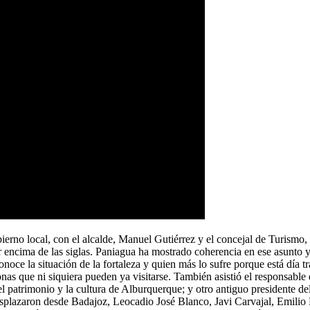
no local, con el alcalde, Manuel Gutiérrez y el concejal de Turismo, Je
r encima de las siglas. Paniagua ha mostrado coherencia en ese asunto 
ce la situación de la fortaleza y quien más lo sufre porque está día tras
nas que ni siquiera pueden ya visitarse. También asistió el responsable
el patrimonio y la cultura de Alburquerque; y otro antiguo presidente d
azaron desde Badajoz, Leocadio José Blanco, Javi Carvajal, Emilio M