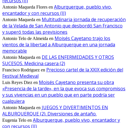
recursos (II)
Alburquerque, pueblo vivo,
Antonio Maqueda Flores
en
encantador y con recursos (II)
Multitudinaria jornada de recuperación
Antonio Maqueda
en
de la Velada de San Antonio que desbordó San Francisco
y superó todas las previsiones
Moisés Cayetano trajo los
Antonio Telo de Almeida
en
vientos de la libertad a Alburquerque en una jornada
memorable
DE LAS ENFERMEDADES Y OTROS
Antonio Maqueda
en
SUCESOS. Medicina casera (2)
Precioso cartel de la XXIX edición del
Francisco Rodriguez
en
Festival Medieval
Moisés Cayetano presenta su obra
Luis Reyes Diez
en
«Presencia de la tarde», en la que evoca sus compromisos
y sus vivencias en un pueblo que en parte podría ser
cualquiera
JUEGOS Y DIVERTIMENTOS EN
Antonio Maqueda
en
ALBURQUERQUE (2). Diversiones de antaño.
Alburquerque, pueblo vivo, encantador y
Eugenia Telo
en
con recursos (II)