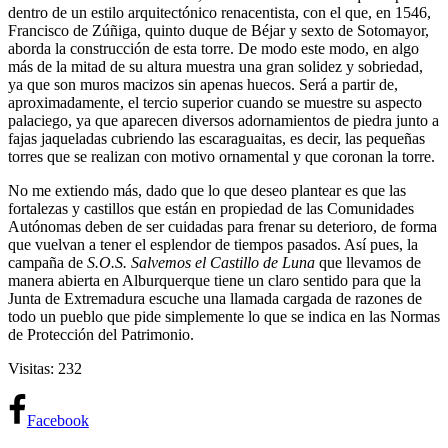
dentro de un estilo arquitectónico renacentista, con el que, en 1546,
Francisco de Zúñiga, quinto duque de Béjar y sexto de Sotomayor,
aborda la construcción de esta torre. De modo este modo, en algo
más de la mitad de su altura muestra una gran solidez y sobriedad,
ya que son muros macizos sin apenas huecos. Será a partir de,
aproximadamente, el tercio superior cuando se muestre su aspecto
palaciego, ya que aparecen diversos adornamientos de piedra junto a
fajas jaqueladas cubriendo las escaraguaitas, es decir, las pequeñas
torres que se realizan con motivo ornamental y que coronan la torre.
No me extiendo más, dado que lo que deseo plantear es que las
fortalezas y castillos que están en propiedad de las Comunidades
Autónomas deben de ser cuidadas para frenar su deterioro, de forma
que vuelvan a tener el esplendor de tiempos pasados. Así pues, la
campaña de
S.O.S. Salvemos el Castillo de Luna
que llevamos de
manera abierta en Alburquerque tiene un claro sentido para que la
Junta de Extremadura escuche una llamada cargada de razones de
todo un pueblo que pide simplemente lo que se indica en las Normas
de Protección del Patrimonio.
Visitas: 232
Facebook