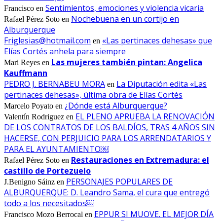
Sentimientos, emociones y violencia vicaria
Francisco
en
Nochebuena en un cortijo en
Rafael Pérez Soto
en
Alburquerque
Friglesias@hotmail.com
«Las pertinaces dehesas» que
en
Elías Cortés anhela para siempre
Las mujeres también pintan: Angelica
Mari Reyes
en
Kauffmann
PEDRO J. BERNABEU MORA
La Diputación edita «Las
en
pertinaces dehesas», última obra de Elías Cortés
¿Dónde está Alburquerque?
Marcelo Poyato
en
EL PLENO APRUEBA LA RENOVACIÓN
Valentín Rodriguez
en
DE LOS CONTRATOS DE LOS BALDÍOS, TRAS 4 AÑOS SIN
HACERSE, CON PERJUICIO PARA LOS ARRENDATARIOS Y
PARA EL AYUNTAMIENTO￼
Restauraciones en Extremadura: el
Rafael Pérez Soto
en
castillo de Portezuelo
PERSONAJES POPULARES DE
J.Benigno Sáinz
en
ALBURQUERQUE: D. Leandro Sama, el cura que entregó
todo a los necesitados￼
EPPUR SI MUOVE. EL MEJOR DÍA
Francisco Mozo Berrocal
en