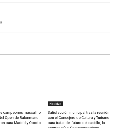
rg
Noticias
 de campeones masculino
Satisfacción municipal tras la reunión
del Open de Balonmano
con el Consejero de Cultura y Turismo
ron para Madrid y Oporto
para tratar del futuro del castillo, la
hospedería y Contempopránea