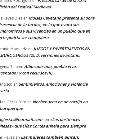
Precioso cartel de la XXIX
ancisco Rodriguez
en
ición del Festival Medieval
Moisés Cayetano presenta su obra
is Reyes Diez
en
resencia de la tarde», en la que evoca sus
mpromisos y sus vivencias en un pueblo que en
rte podría ser cualquiera
JUEGOS Y DIVERTIMENTOS EN
tonio Maqueda
en
BURQUERQUE (2). Diversiones de antaño.
Alburquerque, pueblo vivo,
genia Telo
en
cantador y con recursos (II)
Sentimientos, emociones y violencia
ancisco
en
caria
Nochebuena en un cortijo en
fael Pérez Soto
en
lburquerque
iglesias@hotmail.com
«Las pertinaces
en
hesas» que Elías Cortés anhela para siempre
Las mujeres también pintan:
ri Reyes
en