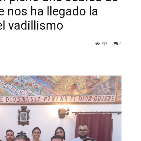
e nos ha llegado la
l vadillismo
537
0