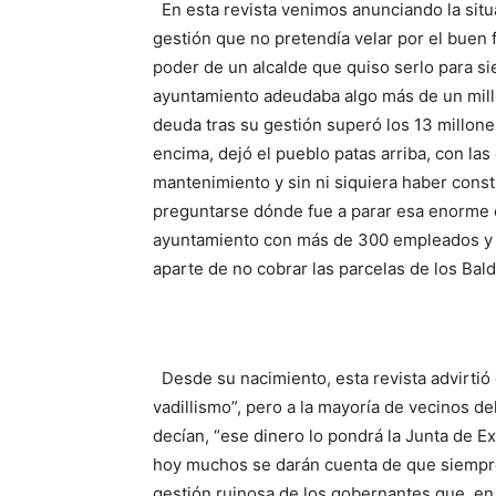
En esta revista venimos anunciando la sit
gestión que no pretendía velar por el buen 
poder de un alcalde que quiso serlo para si
ayuntamiento adeudaba algo más de un millón
deuda tras su gestión superó los 13 millones
encima, dejó el pueblo patas arriba, con las 
mantenimiento y sin ni siquiera haber cons
preguntarse dónde fue a parar esa enorme 
ayuntamiento con más de 300 empleados y a
aparte de no cobrar las parcelas de los Baldí
Desde su nacimiento, esta revista advirtió 
vadillismo”, pero a la mayoría de vecinos d
decían, “ese dinero lo pondrá la Junta de E
hoy muchos se darán cuenta de que siempr
gestión ruinosa de los gobernantes que, en 