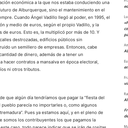
Fr
uación económica a la que nos estaba conduciendo una
ed
futuro de Alburquerque, sino el mantenimiento en el
Lu
empre. Cuando Ángel Vadillo llegó al poder, en 1995, el
«P
 y medio de euros, según el propio Vadillo, y la
co
 de euros. Esto es, la multiplicó por más de 10. Y
pa
calles destrozadas, edificios públicos sin
An
truido un semillero de empresas. Entonces, cabe
AL
cantidad de dinero, además de a tener un
Eu
 hacer contratos a mansalva en época electoral,
en
os ni otros tributos.
Fr
vi
Ra
de que algún día tendríamos que pagar la “fiesta del
A
el pueblo parecía no importarles o, como algunos
Fr
xtremadura”. Pues ya estamos aquí, y en el pleno de
de
e somos los contribuyentes los que pagamos la
Ma
este caso, todo parece indicar que se irán de rositas.