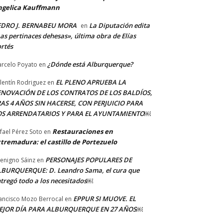
ngelica Kauffmann
EDRO J. BERNABEU MORA
La Diputación edita
en
as pertinaces dehesas», última obra de Elías
rtés
¿Dónde está Alburquerque?
rcelo Poyato
en
EL PLENO APRUEBA LA
lentín Rodriguez
en
ENOVACIÓN DE LOS CONTRATOS DE LOS BALDÍOS,
AS 4 AÑOS SIN HACERSE, CON PERJUICIO PARA
OS ARRENDATARIOS Y PARA EL AYUNTAMIENTO￼
Restauraciones en
fael Pérez Soto
en
tremadura: el castillo de Portezuelo
PERSONAJES POPULARES DE
Benigno Sáinz
en
BURQUERQUE: D. Leandro Sama, el cura que
tregó todo a los necesitados￼
EPPUR SI MUOVE. EL
ancisco Mozo Berrocal
en
EJOR DÍA PARA ALBURQUERQUE EN 27 AÑOS￼