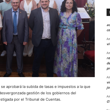
a
co
An
vi
An
re
de
pr
An
vi
 se aprobará la subida de tasas e impuestos a la que
j
 desvergonzada gestión de los gobiernos del
An
estigada por el Tribunal de Cuentas.
OT