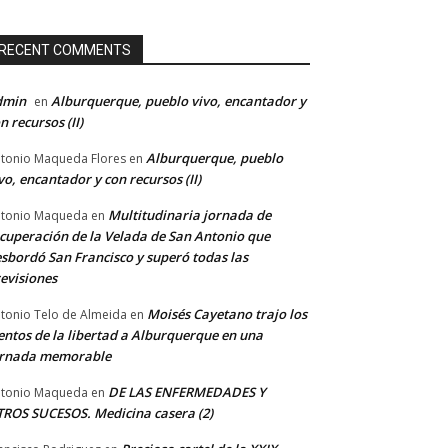
RECENT COMMENTS
dmin
Alburquerque, pueblo vivo, encantador y
en
n recursos (II)
Alburquerque, pueblo
tonio Maqueda Flores
en
vo, encantador y con recursos (II)
Multitudinaria jornada de
tonio Maqueda
en
cuperación de la Velada de San Antonio que
sbordó San Francisco y superó todas las
evisiones
Moisés Cayetano trajo los
tonio Telo de Almeida
en
entos de la libertad a Alburquerque en una
ornada memorable
DE LAS ENFERMEDADES Y
tonio Maqueda
en
ROS SUCESOS. Medicina casera (2)