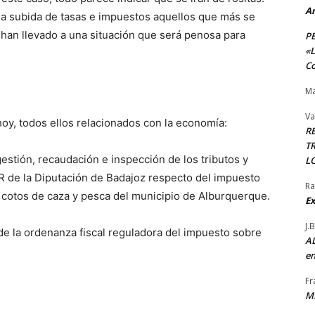
A
 la subida de tasas e impuestos aquellos que más se
han llevado a una situación que será penosa para
P
«L
Co
Ma
Va
oy, todos ellos relacionados con la economía:
R
TR
gestión, recaudación e inspección de los tributos y
L
R de la Diputación de Badajoz respecto del impuesto
Ra
 cotos de caza y pesca del municipio de Alburquerque.
Ex
J.
de la ordenanza fiscal reguladora del impuesto sobre
AL
en
Fr
M