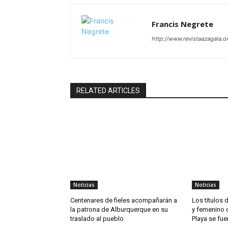
Francis Negrete
http://www.revistaazagala.o
RELATED ARTICLES
Noticias
Noticias
Centenares de fieles acompañarán a
Los títulos
la patrona de Alburquerque en su
y femenino 
traslado al pueblo
Playa se fue