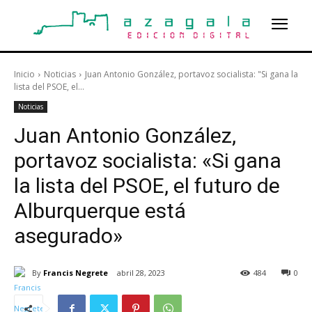
Inicio
Noticias
Juan Antonio González, portavoz socialista: "Si gana la
lista del PSOE, el...
Noticias
Juan Antonio González,
portavoz socialista: «Si gana
la lista del PSOE, el futuro de
Alburquerque está
asegurado»
By
Francis Negrete
abril 28, 2023
484
0