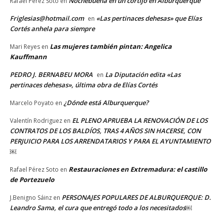
Nochebuena en un cortijo en Alburquerque
Rafael Pérez Soto
en
Friglesias@hotmail.com
«Las pertinaces dehesas» que Elías
en
Cortés anhela para siempre
Las mujeres también pintan: Angelica
Mari Reyes
en
Kauffmann
PEDRO J. BERNABEU MORA
La Diputación edita «Las
en
pertinaces dehesas», última obra de Elías Cortés
¿Dónde está Alburquerque?
Marcelo Poyato
en
EL PLENO APRUEBA LA RENOVACIÓN DE LOS
Valentín Rodriguez
en
CONTRATOS DE LOS BALDÍOS, TRAS 4 AÑOS SIN HACERSE, CON
PERJUICIO PARA LOS ARRENDATARIOS Y PARA EL AYUNTAMIENTO
￼
Restauraciones en Extremadura: el castillo
Rafael Pérez Soto
en
de Portezuelo
PERSONAJES POPULARES DE ALBURQUERQUE: D.
J.Benigno Sáinz
en
Leandro Sama, el cura que entregó todo a los necesitados￼