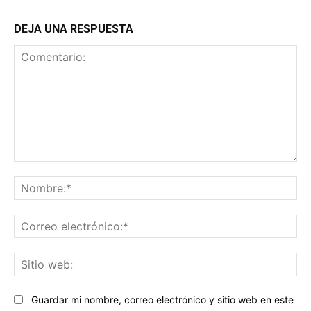
DEJA UNA RESPUESTA
Comentario:
No
Co
ele
Sit
we
Guardar mi nombre, correo electrónico y sitio web en este