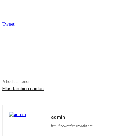
Tweet
Cuota
Artículo anterior
Ellas también cantan
admin
http://www.revistaazagala.org