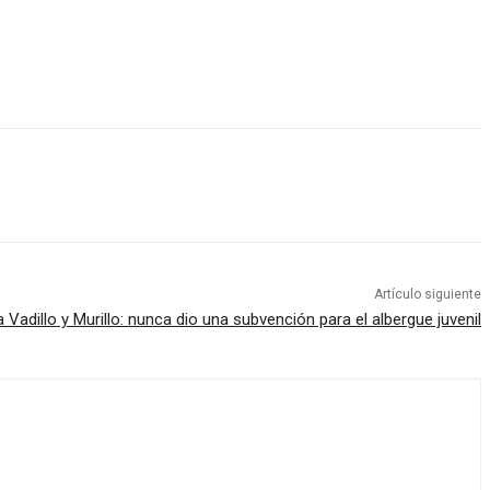
Artículo siguiente
 Vadillo y Murillo: nunca dio una subvención para el albergue juvenil