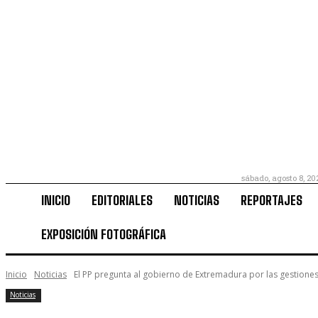
sábado, agosto 8, 20
INICIO
EDITORIALES
NOTICIAS
REPORTAJES
EXPOSICIÓN FOTOGRÁFICA
Inicio
Noticias
El PP pregunta al gobierno de Extremadura por las gestiones 
Noticias