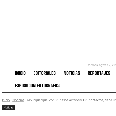
viernes, agosto 7, 20
INICIO
EDITORIALES
NOTICIAS
REPORTAJES
EXPOSICIÓN FOTOGRÁFICA
Inicio
Noticias
Alburquerque, con 31 casos activos y 131 contactos, tiene un
Noticias