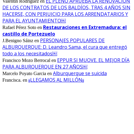
EL PLENO APRUEBA LA RENOVACIÓN
Valentín Rodriguez
en
DE LOS CONTRATOS DE LOS BALDÍOS, TRAS 4 AÑOS SIN
HACERSE, CON PERJUICIO PARA LOS ARRENDATARIOS Y
PARA EL AYUNTAMIENTO￼
Restauraciones en Extremadura: el
Rafael Pérez Soto
en
castillo de Portezuelo
PERSONAJES POPULARES DE
J.Benigno Sáinz
en
ALBURQUERQUE: D. Leandro Sama, el cura que entregó
todo a los necesitados￼
EPPUR SI MUOVE. EL MEJOR DÍA
Francisco Mozo Berrocal
en
PARA ALBURQUERQUE EN 27 AÑOS￼
Alburquerque se suicida
Marcelo Poyato Garcia
en
¡¡LLEGAMOS AL MILLÓN¡¡
Francisca.
en