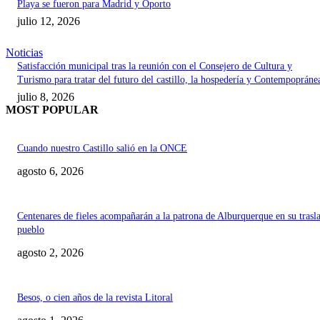
Playa se fueron para Madrid y Oporto
julio 12, 2026
Noticias
Satisfacción municipal tras la reunión con el Consejero de Cultura y
Turismo para tratar del futuro del castillo, la hospedería y Contempopráne
julio 8, 2026
MOST POPULAR
Cuando nuestro Castillo salió en la ONCE
agosto 6, 2026
Centenares de fieles acompañarán a la patrona de Alburquerque en su trasl
pueblo
agosto 2, 2026
Besos, o cien años de la revista Litoral