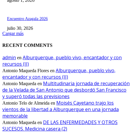
agosto 1, 2026
Encuentro Azagala 2026
julio 30, 2026
Cargar más
RECENT COMMENTS
admin
Alburquerque, pueblo vivo, encantador y con
en
recursos (II)
Alburquerque, pueblo vivo,
Antonio Maqueda Flores
en
encantador y con recursos (II)
Multitudinaria jornada de recuperación
Antonio Maqueda
en
de la Velada de San Antonio que desbordó San Francisco
y superó todas las previsiones
Moisés Cayetano trajo los
Antonio Telo de Almeida
en
vientos de la libertad a Alburquerque en una jornada
memorable
DE LAS ENFERMEDADES Y OTROS
Antonio Maqueda
en
SUCESOS. Medicina casera (2)