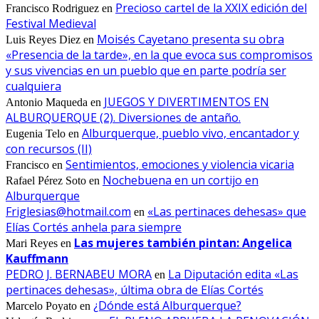
Precioso cartel de la XXIX edición del
Francisco Rodriguez
en
Festival Medieval
Moisés Cayetano presenta su obra
Luis Reyes Diez
en
«Presencia de la tarde», en la que evoca sus compromisos
y sus vivencias en un pueblo que en parte podría ser
cualquiera
JUEGOS Y DIVERTIMENTOS EN
Antonio Maqueda
en
ALBURQUERQUE (2). Diversiones de antaño.
Alburquerque, pueblo vivo, encantador y
Eugenia Telo
en
con recursos (II)
Sentimientos, emociones y violencia vicaria
Francisco
en
Nochebuena en un cortijo en
Rafael Pérez Soto
en
Alburquerque
Friglesias@hotmail.com
«Las pertinaces dehesas» que
en
Elías Cortés anhela para siempre
Las mujeres también pintan: Angelica
Mari Reyes
en
Kauffmann
PEDRO J. BERNABEU MORA
La Diputación edita «Las
en
pertinaces dehesas», última obra de Elías Cortés
¿Dónde está Alburquerque?
Marcelo Poyato
en