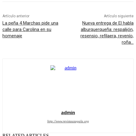
Artículo anterior
Artículo siguiente
La peña 4 Marchas pide una
Nueva entrega de El habla
calle para Carolina en su
alburquerqueña: respalijón,
homenaje
resensio, refilaera, revenío,
roña…
admin
http://www.revistaazagala.org
RELATED ARTICLES