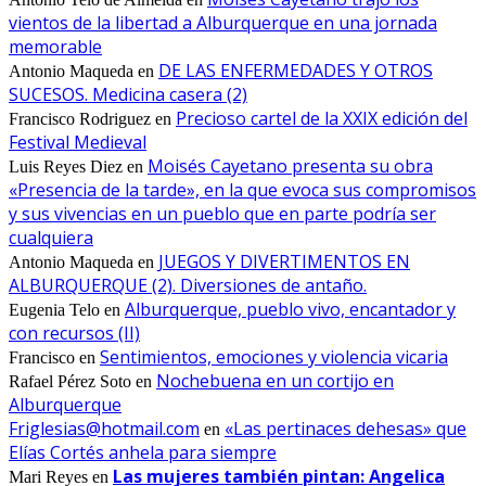
vientos de la libertad a Alburquerque en una jornada
memorable
DE LAS ENFERMEDADES Y OTROS
Antonio Maqueda
en
SUCESOS. Medicina casera (2)
Precioso cartel de la XXIX edición del
Francisco Rodriguez
en
Festival Medieval
Moisés Cayetano presenta su obra
Luis Reyes Diez
en
«Presencia de la tarde», en la que evoca sus compromisos
y sus vivencias en un pueblo que en parte podría ser
cualquiera
JUEGOS Y DIVERTIMENTOS EN
Antonio Maqueda
en
ALBURQUERQUE (2). Diversiones de antaño.
Alburquerque, pueblo vivo, encantador y
Eugenia Telo
en
con recursos (II)
Sentimientos, emociones y violencia vicaria
Francisco
en
Nochebuena en un cortijo en
Rafael Pérez Soto
en
Alburquerque
Friglesias@hotmail.com
«Las pertinaces dehesas» que
en
Elías Cortés anhela para siempre
Las mujeres también pintan: Angelica
Mari Reyes
en