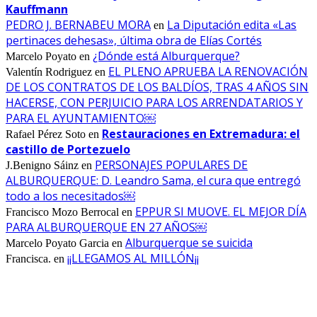
Kauffmann
PEDRO J. BERNABEU MORA
La Diputación edita «Las
en
pertinaces dehesas», última obra de Elías Cortés
¿Dónde está Alburquerque?
Marcelo Poyato
en
EL PLENO APRUEBA LA RENOVACIÓN
Valentín Rodriguez
en
DE LOS CONTRATOS DE LOS BALDÍOS, TRAS 4 AÑOS SIN
HACERSE, CON PERJUICIO PARA LOS ARRENDATARIOS Y
PARA EL AYUNTAMIENTO￼
Restauraciones en Extremadura: el
Rafael Pérez Soto
en
castillo de Portezuelo
PERSONAJES POPULARES DE
J.Benigno Sáinz
en
ALBURQUERQUE: D. Leandro Sama, el cura que entregó
todo a los necesitados￼
EPPUR SI MUOVE. EL MEJOR DÍA
Francisco Mozo Berrocal
en
PARA ALBURQUERQUE EN 27 AÑOS￼
Alburquerque se suicida
Marcelo Poyato Garcia
en
¡¡LLEGAMOS AL MILLÓN¡¡
Francisca.
en