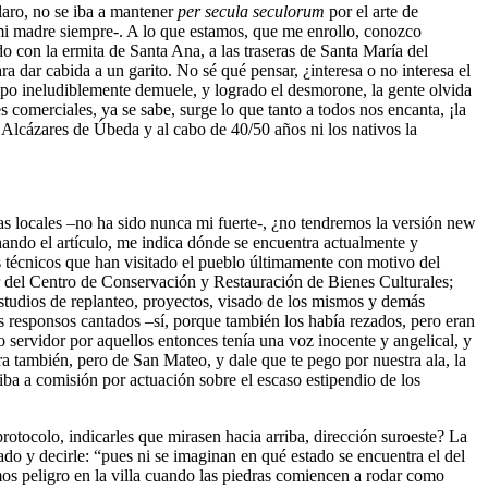
laro, no se iba a mantener
per secula seculorum
por el arte de
mi madre siempre-. A lo que estamos, que me enrollo, conozco
 con la ermita de Santa Ana, a las traseras de Santa María del
 dar cabida a un garito. No sé qué pensar, ¿interesa o no interesa el
mpo ineludiblemente demuele, y logrado el desmorone, la gente olvida
es comerciales, ya se sabe, surge lo que tanto a todos nos encanta, ¡la
Alcázares de Úbeda y al cabo de 40/50 años ni los nativos la
uras locales –no ha sido nunca mi fuerte-, ¿no tendremos la versión new
hando el artículo, me indica dónde se encuentra actualmente y
s técnicos que han visitado el pueblo últimamente con motivo del
or del Centro de Conservación y Restauración de Bienes Culturales;
estudios de replanteo, proyectos, visado de los mismos y demás
los responsos cantados –sí, porque también los había rezados, pero eran
o servidor por aquellos entonces tenía una voz inocente y angelical, y
ra también, pero de San Mateo, y dale que te pego por nuestra ala, la
iba a comisión por actuación sobre el escaso estipendio de los
 protocolo, indicarles que mirasen hacia arriba, dirección suroeste? La
o y decirle: “pues ni se imaginan en qué estado se encuentra el del
mos peligro en la villa cuando las piedras comiencen a rodar como