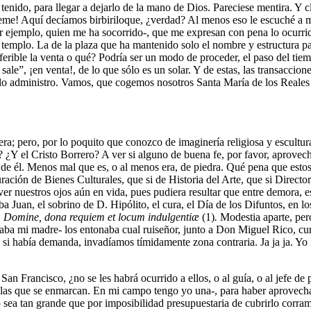
enido, para llegar a dejarlo de la mano de Dios. Pareciese mentira. Y c
rreme! Aquí decíamos birbiriloque, ¿verdad? Al menos eso le escuché a 
 ejemplo, quien me ha socorrido-, que me expresan con pena lo ocurrido
emplo. La de la plaza que ha mantenido solo el nombre y estructura para
ferible la venta o qué? Podría ser un modo de proceder, el paso del tie
sale”, ¡en venta!, de lo que sólo es un solar. Y de estas, las transaccion
n lo administro. Vamos, que cogemos nosotros Santa María de los Reales 
tiera; pero, por lo poquito que conozco de imaginería religiosa y escult
 ¿Y el Cristo Borrero? A ver si alguno de buena fe, por favor, aprovec
 de él. Menos mal que es, o al menos era, de piedra. Qué pena que esto
ración de Bienes Culturales, que si de Historia del Arte, que si Direct
er nuestros ojos aún en vida, pues pudiera resultar que entre demora, 
ba Juan, el sobrino de D. Hipólito, el cura, el Día de los Difuntos, en 
, Domine, dona requiem et locum indulgentiæ
(1)
.
Modestia aparte, per
rgaba mi madre- los entonaba cual ruiseñor, junto a Don Miguel Rico, cu
 si había demanda, invadíamos tímidamente zona contraria. Ja ja ja. Yo 
San Francisco, ¿no se les habrá ocurrido a ellos, o al guía, o al jefe de
e las que se enmarcan. En mi campo tengo yo una-, para haber aprovechad
 sea tan grande que por imposibilidad presupuestaria de cubrirlo corra