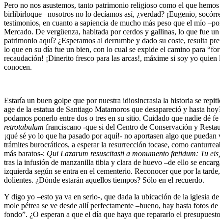
Pero no nos asustemos, tanto patrimonio religioso como el que hemos t
birlibirloque –nosotros no lo decíamos así, ¿verdad? ¡Eugenio, socó
testimonios, en cuanto a sapiencia de mucho más peso que el mío –por
Mercado. De vergüenza, habitada por cerdos y gallinas, lo que fue un t
patrimonio aquí? ¿Esperamos al derrumbe y dado su coste, resulta pre
lo que en su día fue un bien, con lo cual se expide el camino para “for 
recaudación! ¡Dinerito fresco para las arcas!, máxime si soy yo quie
conocen.
Estaría un buen golpe que por nuestra idiosincrasia la historia se repi
age de la estatua de Santiago Matamoros que desapareció y hasta hoy?
podamos ponerlo entre dos o tres en su sitio. Cuidado que nadie dé fe
retrotabulum
franciscano -que si del Centro de Conservación y Restau
¡qué sé yo lo que ha pasado por aquí!- no aportasen algo que puedan v
trámites burocráticos, a esperar la resurrección tocase, como canturrea
más baratos-:
Qui Lazarum resuscitasti a monumento fœtidum: Tu eis
tras la infusión de manzanilla tibia y clara de huevo –de ello se enca
izquierda según se entra en el cementerio. Reconocer que por la tarde,
dolientes. ¿Dónde estarán aquellos tiempos? Sólo en el recuerdo.
Y digo yo –esto ya va en serio-, que dada la ubicación de la iglesia de 
mole pétrea se ve desde allí perfectamente –bueno, hay hasta fotos d
fondo”. ¿O esperan a que el día que haya que repararlo el presupuesto