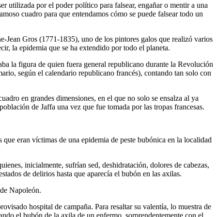
 utilizada por el poder político para falsear, engañar o mentir a una
 famoso cuadro para que entendamos cómo se puede falsear todo un
ne-Jean Gros (1771-1835), uno de los pintores galos que realizó varios
ir, la epidemia que se ha extendido por todo el planeta.
aba la figura de quien fuera general republicano durante la Revolución
ario, según el calendario republicano francés), contando tan solo con
cuadro en grandes dimensiones, en el que no solo se ensalza al ya
 población de Jaffa una vez que fue tomada por las tropas francesas.
 que eran víctimas de una epidemia de peste bubónica en la localidad
uienes, inicialmente, sufrían sed, deshidratación, dolores de cabezas,
stados de delirios hasta que aparecía el bubón en las axilas.
n de Napoleón.
ovisado hospital de campaña. Para resaltar su valentía, lo muestra de
lpando el bubón de la axila de un enfermo, sorprendentemente con el