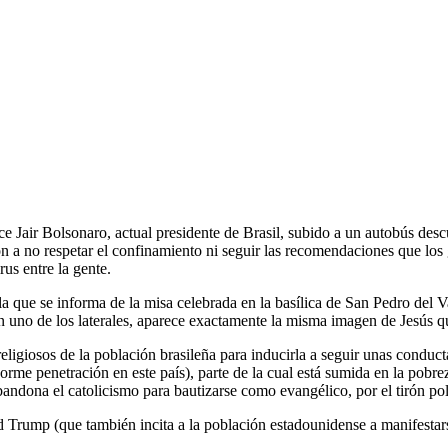
 Jair Bolsonaro, actual presidente de Brasil, subido a un autobús descu
ón a no respetar el confinamiento ni seguir las recomendaciones que los
rus entre la gente.
la que se informa de la misa celebrada en la basílica de San Pedro del
en uno de los laterales, aparece exactamente la misma imagen de Jesús 
religiosos de la población brasileña para inducirla a seguir unas condu
rme penetración en este país), parte de la cual está sumida en la pobreza
dona el catolicismo para bautizarse como evangélico, por el tirón polít
d Trump (que también incita a la población estadounidense a manifestars