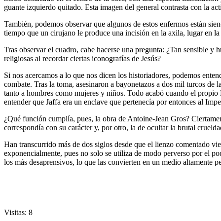
guante izquierdo quitado. Esta imagen del general contrasta con la act
También, podemos observar que algunos de estos enfermos están siendo
tiempo que un cirujano le produce una incisión en la axila, lugar en l
Tras observar el cuadro, cabe hacerse una pregunta: ¿Tan sensible y 
religiosas al recordar ciertas iconografías de Jesús?
Si nos acercamos a lo que nos dicen los historiadores, podemos entend
combate. Tras la toma, asesinaron a bayonetazos a dos mil turcos de la
tanto a hombres como mujeres y niños. Todo acabó cuando el propio Na
entender que Jaffa era un enclave que pertenecía por entonces al Imp
¿Qué función cumplía, pues, la obra de Antoine-Jean Gros? Ciertamen
correspondía con su carácter y, por otro, la de ocultar la brutal cruelda
Han transcurrido más de dos siglos desde que el lienzo comentado vie
exponencialmente, pues no solo se utiliza de modo perverso por el pode
los más desaprensivos, lo que las convierten en un medio altamente pe
Visitas: 8