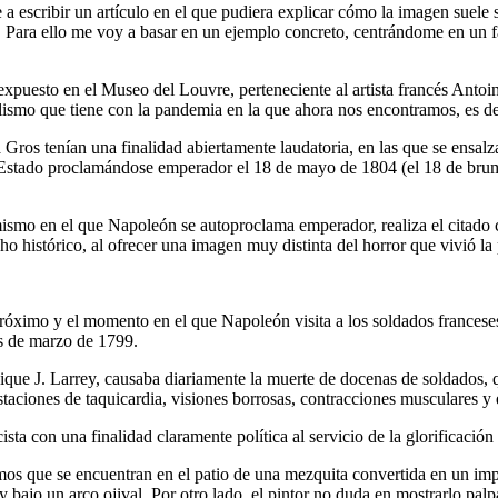
escribir un artículo en el que pudiera explicar cómo la imagen suele ser
. Para ello me voy a basar en un ejemplo concreto, centrándome en un
 expuesto en el Museo del Louvre, perteneciente al artista francés Antoi
ismo que tiene con la pandemia en la que ahora nos encontramos, es dec
 Gros tenían una finalidad abiertamente laudatoria, en las que se ensalz
 de Estado proclamándose emperador el 18 de mayo de 1804 (el 18 de brum
mismo en el que Napoleón se autoproclama emperador, realiza el citado 
o histórico, al ofrecer una imagen muy distinta del horror que vivió la
róximo y el momento en el que Napoleón visita a los soldados franceses
mes de marzo de 1799.
nique J. Larrey, causaba diariamente la muerte de docenas de soldados, q
taciones de taquicardia, visiones borrosas, contracciones musculares y e
cista con una finalidad claramente política al servicio de la glorificació
os que se encuentran en el patio de una mezquita convertida en un impr
y bajo un arco ojival. Por otro lado, el pintor no duda en mostrarlo pa