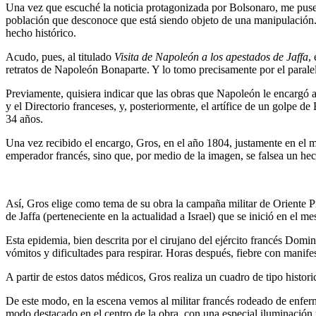
Una vez que escuché la noticia protagonizada por Bolsonaro, me puse a 
población que desconoce que está siendo objeto de una manipulación
hecho histórico.
Acudo, pues, al titulado
Visita de Napoleón a los apestados de Jaffa
,
retratos de Napoleón Bonaparte. Y lo tomo precisamente por el paralel
Previamente, quisiera indicar que las obras que Napoleón le encargó a
y el Directorio franceses, y, posteriormente, el artífice de un golpe
34 años.
Una vez recibido el encargo, Gros, en el año 1804, justamente en el 
emperador francés, sino que, por medio de la imagen, se falsea un hech
Así, Gros elige como tema de su obra la campaña militar de Oriente P
de Jaffa (perteneciente en la actualidad a Israel) que se inició en el 
Esta epidemia, bien descrita por el cirujano del ejército francés Domi
vómitos y dificultades para respirar. Horas después, fiebre con manifes
A partir de estos datos médicos, Gros realiza un cuadro de tipo histori
De este modo, en la escena vemos al militar francés rodeado de enferm
modo destacado en el centro de la obra, con una especial iluminación 