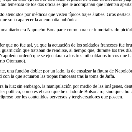
itud temerosa de los dos oficiales que le acompañan que intentan aparta
 atendidos por médicos que visten típicos trajes árabes. Gros destaca 
a que solía aparecer la adenopatía bubónica.
humanitario era Napoleón Bonaparte como para ser inmortalizado pictór
er que no fue así, ya que la actuación de los soldados franceses fue br
 guarnición que trataban de rendirse, al tiempo que, durante los tres dí
poleón ordenó que se ejecutaran a los tres mil soldados turcos que ha
erio Otomano).
te, una función doble: por un lado, la de ensalzar la figura de Napole
d con la que actuaron las tropas francesas tras la toma de Jaffa.
ra la luz; sin embargo, la manipulación por medio de las imágenes, den
r político, como es el caso que he citado de Bolsonaro, sino que ahora 
ligroso por los contenidos perversos y tergiversadores que poseen.