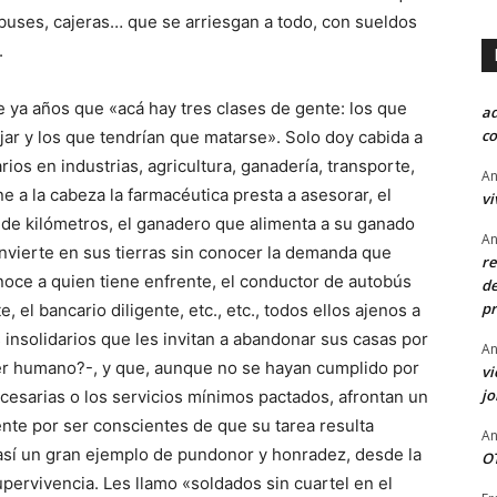
buses, cajeras… que se arriesgan a todo, con sueldos
.
e ya años que «acá hay tres clases de gente: los que
a
co
jar y los que tendrían que matarse». Solo doy cabida a
rios en industrias, agricultura, ganadería, transporte,
An
e a la cabeza la farmacéutica presta a asesorar, el
vi
de kilómetros, el ganadero que alimenta a su ganado
An
e invierte en sus tierras sin conocer la demanda que
re
noce a quien tiene enfrente, el conductor de autobús
de
pr
, el bancario diligente, etc., etc., todos ellos ajenos a
 insolidarios que les invitan a abandonar sus casas por
An
ser humano?-, y que, aunque no se hayan cumplido por
vi
j
cesarias o los servicios mínimos pactados, afrontan un
te por ser conscientes de que su tarea resulta
An
sí un gran ejemplo de pundonor y honradez, desde la
OT
upervivencia. Les llamo «soldados sin cuartel en el