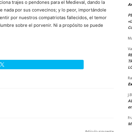
iona trajes o pendones para el Medieval, dando la
A
te nada por sus convecinos; y lo peor, importándole
P
ntir por nuestros compatriotas fallecidos, el temor
«L
idumbre sobre el porvenir. Ni a propósito se puede
Co
Ma
Va
R
TR
L
Ra
Ex
J.
AL
en
Fr
M
Artículo siguiente