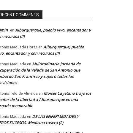
RECENT COMMENTS
dmin
Alburquerque, pueblo vivo, encantador y
en
n recursos (II)
Alburquerque, pueblo
tonio Maqueda Flores
en
vo, encantador y con recursos (II)
Multitudinaria jornada de
tonio Maqueda
en
cuperación de la Velada de San Antonio que
sbordó San Francisco y superó todas las
evisiones
Moisés Cayetano trajo los
tonio Telo de Almeida
en
entos de la libertad a Alburquerque en una
ornada memorable
DE LAS ENFERMEDADES Y
tonio Maqueda
en
ROS SUCESOS. Medicina casera (2)