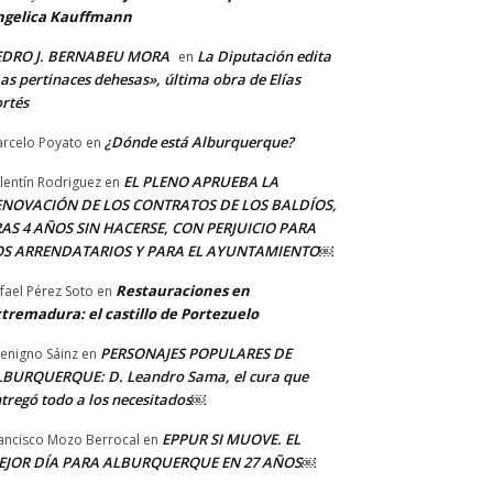
ngelica Kauffmann
EDRO J. BERNABEU MORA
La Diputación edita
en
as pertinaces dehesas», última obra de Elías
rtés
¿Dónde está Alburquerque?
rcelo Poyato
en
EL PLENO APRUEBA LA
lentín Rodriguez
en
ENOVACIÓN DE LOS CONTRATOS DE LOS BALDÍOS,
AS 4 AÑOS SIN HACERSE, CON PERJUICIO PARA
OS ARRENDATARIOS Y PARA EL AYUNTAMIENTO￼
Restauraciones en
fael Pérez Soto
en
tremadura: el castillo de Portezuelo
PERSONAJES POPULARES DE
Benigno Sáinz
en
BURQUERQUE: D. Leandro Sama, el cura que
tregó todo a los necesitados￼
EPPUR SI MUOVE. EL
ancisco Mozo Berrocal
en
EJOR DÍA PARA ALBURQUERQUE EN 27 AÑOS￼