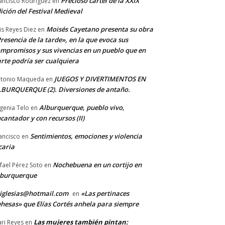
Precioso cartel de la XXIX
ancisco Rodriguez
en
ición del Festival Medieval
Moisés Cayetano presenta su obra
is Reyes Diez
en
resencia de la tarde», en la que evoca sus
mpromisos y sus vivencias en un pueblo que en
rte podría ser cualquiera
JUEGOS Y DIVERTIMENTOS EN
tonio Maqueda
en
BURQUERQUE (2). Diversiones de antaño.
Alburquerque, pueblo vivo,
genia Telo
en
cantador y con recursos (II)
Sentimientos, emociones y violencia
ancisco
en
caria
Nochebuena en un cortijo en
fael Pérez Soto
en
lburquerque
iglesias@hotmail.com
«Las pertinaces
en
hesas» que Elías Cortés anhela para siempre
Las mujeres también pintan:
ri Reyes
en