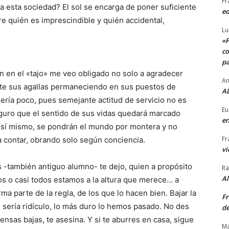
Fr
a esta sociedad? El sol se encarga de poner suficiente
ed
e quién es imprescindible y quién accidental,
Lu
«P
co
pa
 en el «tajo» me veo obligado no solo a agradecer
An
te sus agallas permaneciendo en sus puestos de
AL
ería poco, pues semejante actitud de servicio no es
Eu
guro que el sentido de sus vidas quedará marcado
en
en sí mismo, se pondrán el mundo por montera y no
Fr
 contar, obrando solo según conciencia.
vi
s -también antiguo alumno- te dejo, quien a propósito
Ra
A
s o casi todos estamos a la altura que merece… a
a parte de la regla, de los que lo hacen bien. Bajar la
Fr
, sería ridículo, lo más duro lo hemos pasado. No des
de
nsas bajas, te asesina. Y si te aburres en casa, sigue
Ma