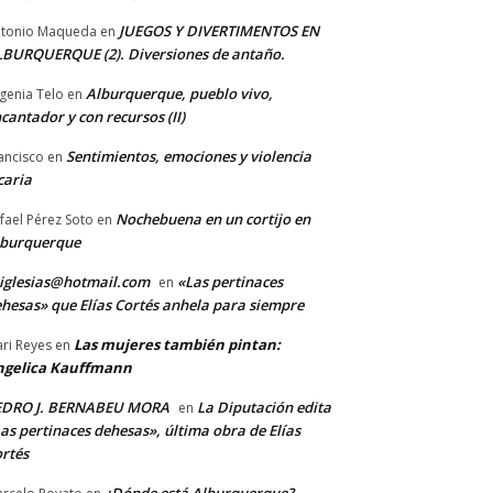
JUEGOS Y DIVERTIMENTOS EN
tonio Maqueda
en
BURQUERQUE (2). Diversiones de antaño.
Alburquerque, pueblo vivo,
genia Telo
en
cantador y con recursos (II)
Sentimientos, emociones y violencia
ancisco
en
caria
Nochebuena en un cortijo en
fael Pérez Soto
en
lburquerque
iglesias@hotmail.com
«Las pertinaces
en
hesas» que Elías Cortés anhela para siempre
Las mujeres también pintan:
ri Reyes
en
ngelica Kauffmann
EDRO J. BERNABEU MORA
La Diputación edita
en
as pertinaces dehesas», última obra de Elías
rtés