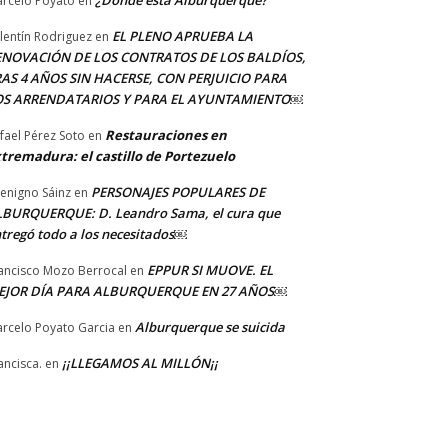
¿Dónde está Alburquerque?
rcelo Poyato
en
EL PLENO APRUEBA LA
lentín Rodriguez
en
ENOVACIÓN DE LOS CONTRATOS DE LOS BALDÍOS,
AS 4 AÑOS SIN HACERSE, CON PERJUICIO PARA
OS ARRENDATARIOS Y PARA EL AYUNTAMIENTO￼
Restauraciones en
fael Pérez Soto
en
tremadura: el castillo de Portezuelo
PERSONAJES POPULARES DE
Benigno Sáinz
en
BURQUERQUE: D. Leandro Sama, el cura que
tregó todo a los necesitados￼
EPPUR SI MUOVE. EL
ancisco Mozo Berrocal
en
EJOR DÍA PARA ALBURQUERQUE EN 27 AÑOS￼
Alburquerque se suicida
rcelo Poyato Garcia
en
¡¡LLEGAMOS AL MILLÓN¡¡
ancisca.
en