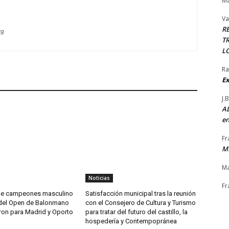
Ma
Va
R
rg
TR
L
Ra
Ex
J.
AL
en
Fr
M
Ma
Noticias
Fr
 de campeones masculino
Satisfacción municipal tras la reunión
del Open de Balonmano
con el Consejero de Cultura y Turismo
ron para Madrid y Oporto
para tratar del futuro del castillo, la
hospedería y Contempopránea