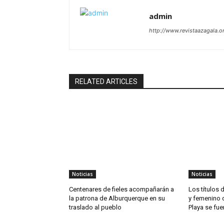
admin
http://www.revistaazagala.o
RELATED ARTICLES
Noticias
Noticias
Centenares de fieles acompañarán a
Los títulos
la patrona de Alburquerque en su
y femenino 
traslado al pueblo
Playa se fue