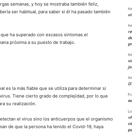
rgas semanas, y hoy se mostraba también feliz,
An
ería ser habitual, para saber si él ha pasado también
vi
An
re
a que ha superado con escasos síntomas el
de
mana próxima a su puesto de trabajo.
pr
An
vi
j
An
OT
l es la más fiable que se utiliza para determinar si
Fr
irus. Tiene cierto grado de complejidad, por lo que
ed
ra su realización.
Lu
«P
detectan el virus sino los anticuerpos que el organismo
co
man de que la persona ha tenido el Covid-19, haya
pa