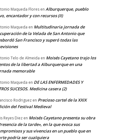
Alburquerque, pueblo
tonio Maqueda Flores
en
vo, encantador y con recursos (II)
Multitudinaria jornada de
tonio Maqueda
en
cuperación de la Velada de San Antonio que
sbordó San Francisco y superó todas las
evisiones
Moisés Cayetano trajo los
tonio Telo de Almeida
en
entos de la libertad a Alburquerque en una
ornada memorable
DE LAS ENFERMEDADES Y
tonio Maqueda
en
ROS SUCESOS. Medicina casera (2)
Precioso cartel de la XXIX
ancisco Rodriguez
en
ición del Festival Medieval
Moisés Cayetano presenta su obra
is Reyes Diez
en
resencia de la tarde», en la que evoca sus
mpromisos y sus vivencias en un pueblo que en
rte podría ser cualquiera