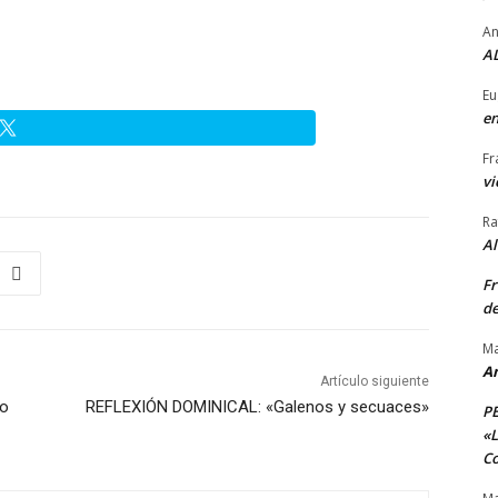
An
AL
Eu
en
Fr
vi
Ra
A
Fr
de
Ma
A
Artículo siguiente
co
REFLEXIÓN DOMINICAL: «Galenos y secuaces»
P
«L
Co