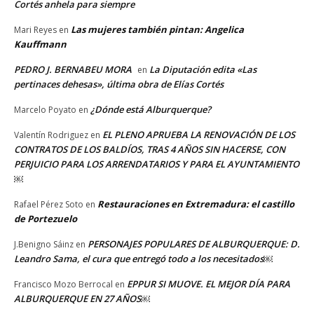
Cortés anhela para siempre
Las mujeres también pintan: Angelica
Mari Reyes
en
Kauffmann
PEDRO J. BERNABEU MORA
La Diputación edita «Las
en
pertinaces dehesas», última obra de Elías Cortés
¿Dónde está Alburquerque?
Marcelo Poyato
en
EL PLENO APRUEBA LA RENOVACIÓN DE LOS
Valentín Rodriguez
en
CONTRATOS DE LOS BALDÍOS, TRAS 4 AÑOS SIN HACERSE, CON
PERJUICIO PARA LOS ARRENDATARIOS Y PARA EL AYUNTAMIENTO
￼
Restauraciones en Extremadura: el castillo
Rafael Pérez Soto
en
de Portezuelo
PERSONAJES POPULARES DE ALBURQUERQUE: D.
J.Benigno Sáinz
en
Leandro Sama, el cura que entregó todo a los necesitados￼
EPPUR SI MUOVE. EL MEJOR DÍA PARA
Francisco Mozo Berrocal
en
ALBURQUERQUE EN 27 AÑOS￼