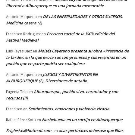
libertad a Alburquerque en una jornada memorable
DE LAS ENFERMEDADES Y OTROS SUCESOS.
Antonio Maqueda
en
Medicina casera (2)
Precioso cartel de la XXIX edición del
Francisco Rodriguez
en
Festival Medieval
Moisés Cayetano presenta su obra «Presencia de
Luis Reyes Diez
en
la tarde», en la que evoca sus compromisos y sus vivencias en un
pueblo que en parte podría ser cualquiera
JUEGOS Y DIVERTIMENTOS EN
Antonio Maqueda
en
ALBURQUERQUE (2). Diversiones de antaño.
Alburquerque, pueblo vivo, encantador y con
Eugenia Telo
en
recursos (II)
Sentimientos, emociones y violencia vicaria
Francisco
en
Nochebuena en un cortijo en Alburquerque
Rafael Pérez Soto
en
Friglesias@hotmail.com
«Las pertinaces dehesas» que Elías
en