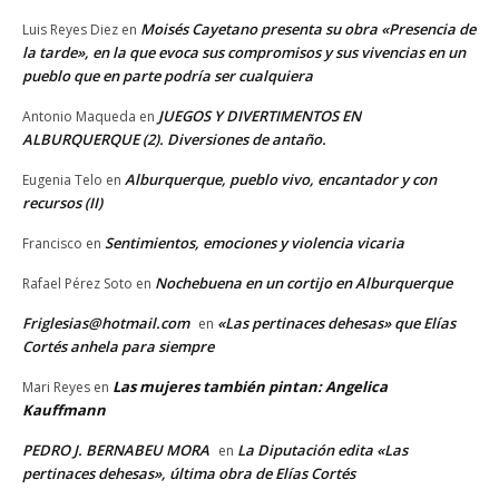
Moisés Cayetano presenta su obra «Presencia de
Luis Reyes Diez
en
la tarde», en la que evoca sus compromisos y sus vivencias en un
pueblo que en parte podría ser cualquiera
JUEGOS Y DIVERTIMENTOS EN
Antonio Maqueda
en
ALBURQUERQUE (2). Diversiones de antaño.
Alburquerque, pueblo vivo, encantador y con
Eugenia Telo
en
recursos (II)
Sentimientos, emociones y violencia vicaria
Francisco
en
Nochebuena en un cortijo en Alburquerque
Rafael Pérez Soto
en
Friglesias@hotmail.com
«Las pertinaces dehesas» que Elías
en
Cortés anhela para siempre
Las mujeres también pintan: Angelica
Mari Reyes
en
Kauffmann
PEDRO J. BERNABEU MORA
La Diputación edita «Las
en
pertinaces dehesas», última obra de Elías Cortés