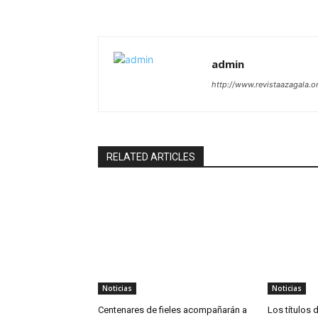
admin
http://www.revistaazagala.o
RELATED ARTICLES
Noticias
Noticias
Centenares de fieles acompañarán a
Los títulos