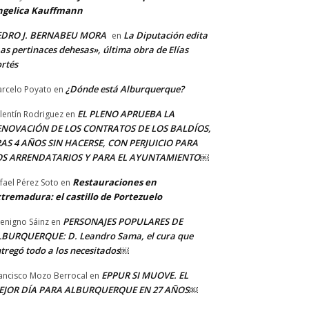
ngelica Kauffmann
EDRO J. BERNABEU MORA
La Diputación edita
en
as pertinaces dehesas», última obra de Elías
rtés
¿Dónde está Alburquerque?
rcelo Poyato
en
EL PLENO APRUEBA LA
lentín Rodriguez
en
ENOVACIÓN DE LOS CONTRATOS DE LOS BALDÍOS,
AS 4 AÑOS SIN HACERSE, CON PERJUICIO PARA
OS ARRENDATARIOS Y PARA EL AYUNTAMIENTO￼
Restauraciones en
fael Pérez Soto
en
tremadura: el castillo de Portezuelo
PERSONAJES POPULARES DE
Benigno Sáinz
en
BURQUERQUE: D. Leandro Sama, el cura que
tregó todo a los necesitados￼
EPPUR SI MUOVE. EL
ancisco Mozo Berrocal
en
EJOR DÍA PARA ALBURQUERQUE EN 27 AÑOS￼