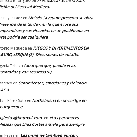
Precioso cartel de la XXIX
ancisco Rodriguez
en
ición del Festival Medieval
Moisés Cayetano presenta su obra
is Reyes Diez
en
resencia de la tarde», en la que evoca sus
mpromisos y sus vivencias en un pueblo que en
rte podría ser cualquiera
JUEGOS Y DIVERTIMENTOS EN
tonio Maqueda
en
BURQUERQUE (2). Diversiones de antaño.
Alburquerque, pueblo vivo,
genia Telo
en
cantador y con recursos (II)
Sentimientos, emociones y violencia
ancisco
en
caria
Nochebuena en un cortijo en
fael Pérez Soto
en
lburquerque
iglesias@hotmail.com
«Las pertinaces
en
hesas» que Elías Cortés anhela para siempre
Las mujeres también pintan:
ri Reyes
en