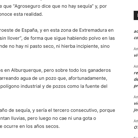
de que “Agroseguro dice que no hay sequía” y, por
onoce esta realidad.
roeste de España, y en esta zona de Extremadura en
a
co
sin llover”, de forma que sigue habiendo polvo en las
nde no hay ni pasto seco, ni hierba incipiente, sino
An
vi
An
os en Alburquerque, pero sobre todo los ganaderos
re
carreando agua de un pozo que, afortunadamente,
de
pr
polígono industrial y de pozos como la fuente del
An
vi
j
ño de sequía, y sería el tercero consecutivo, porque
tan lluvias, pero luego no cae ni una gota o
An
ue ocurre en los años secos.
OT