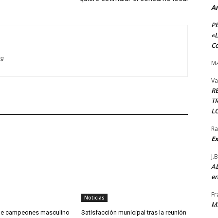
A
P
«L
Co
rg
Ma
Va
R
TR
L
Ra
Ex
J.
AL
en
Fr
Noticias
M
 de campeones masculino
Satisfacción municipal tras la reunión