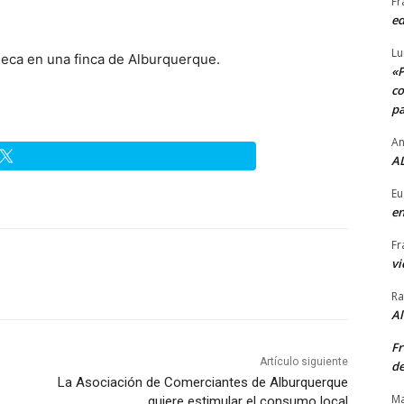
Fr
ed
Lu
seca en una finca de Alburquerque.
«P
co
pa
An
AL
Eu
en
Fr
vi
Ra
A
Fr
Artículo siguiente
de
La Asociación de Comerciantes de Alburquerque
Ma
quiere estimular el consumo local