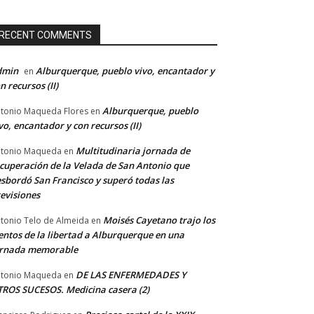
RECENT COMMENTS
dmin
Alburquerque, pueblo vivo, encantador y
en
n recursos (II)
Alburquerque, pueblo
tonio Maqueda Flores
en
vo, encantador y con recursos (II)
Multitudinaria jornada de
tonio Maqueda
en
cuperación de la Velada de San Antonio que
sbordó San Francisco y superó todas las
evisiones
Moisés Cayetano trajo los
tonio Telo de Almeida
en
entos de la libertad a Alburquerque en una
ornada memorable
DE LAS ENFERMEDADES Y
tonio Maqueda
en
ROS SUCESOS. Medicina casera (2)