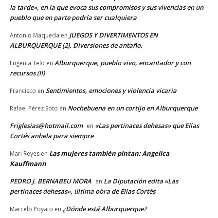
la tarde», en la que evoca sus compromisos y sus vivencias en un
pueblo que en parte podría ser cualquiera
JUEGOS Y DIVERTIMENTOS EN
Antonio Maqueda
en
ALBURQUERQUE (2). Diversiones de antaño.
Alburquerque, pueblo vivo, encantador y con
Eugenia Telo
en
recursos (II)
Sentimientos, emociones y violencia vicaria
Francisco
en
Nochebuena en un cortijo en Alburquerque
Rafael Pérez Soto
en
Friglesias@hotmail.com
«Las pertinaces dehesas» que Elías
en
Cortés anhela para siempre
Las mujeres también pintan: Angelica
Mari Reyes
en
Kauffmann
PEDRO J. BERNABEU MORA
La Diputación edita «Las
en
pertinaces dehesas», última obra de Elías Cortés
¿Dónde está Alburquerque?
Marcelo Poyato
en