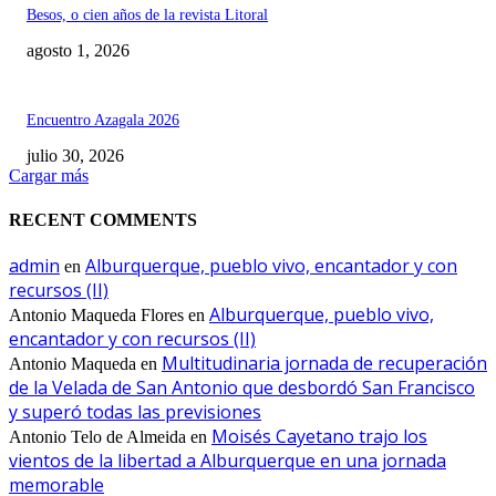
Besos, o cien años de la revista Litoral
agosto 1, 2026
Encuentro Azagala 2026
julio 30, 2026
Cargar más
RECENT COMMENTS
admin
Alburquerque, pueblo vivo, encantador y con
en
recursos (II)
Alburquerque, pueblo vivo,
Antonio Maqueda Flores
en
encantador y con recursos (II)
Multitudinaria jornada de recuperación
Antonio Maqueda
en
de la Velada de San Antonio que desbordó San Francisco
y superó todas las previsiones
Moisés Cayetano trajo los
Antonio Telo de Almeida
en
vientos de la libertad a Alburquerque en una jornada
memorable