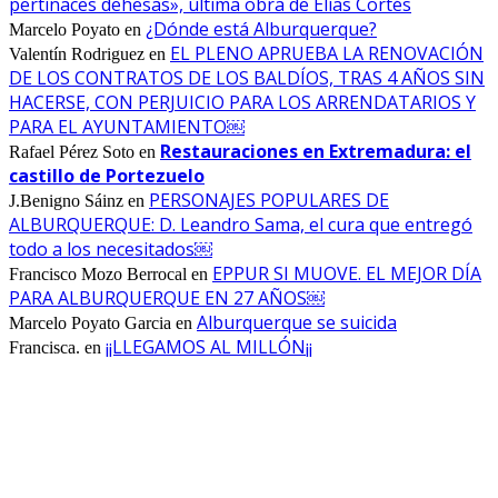
pertinaces dehesas», última obra de Elías Cortés
¿Dónde está Alburquerque?
Marcelo Poyato
en
EL PLENO APRUEBA LA RENOVACIÓN
Valentín Rodriguez
en
DE LOS CONTRATOS DE LOS BALDÍOS, TRAS 4 AÑOS SIN
HACERSE, CON PERJUICIO PARA LOS ARRENDATARIOS Y
PARA EL AYUNTAMIENTO￼
Restauraciones en Extremadura: el
Rafael Pérez Soto
en
castillo de Portezuelo
PERSONAJES POPULARES DE
J.Benigno Sáinz
en
ALBURQUERQUE: D. Leandro Sama, el cura que entregó
todo a los necesitados￼
EPPUR SI MUOVE. EL MEJOR DÍA
Francisco Mozo Berrocal
en
PARA ALBURQUERQUE EN 27 AÑOS￼
Alburquerque se suicida
Marcelo Poyato Garcia
en
¡¡LLEGAMOS AL MILLÓN¡¡
Francisca.
en