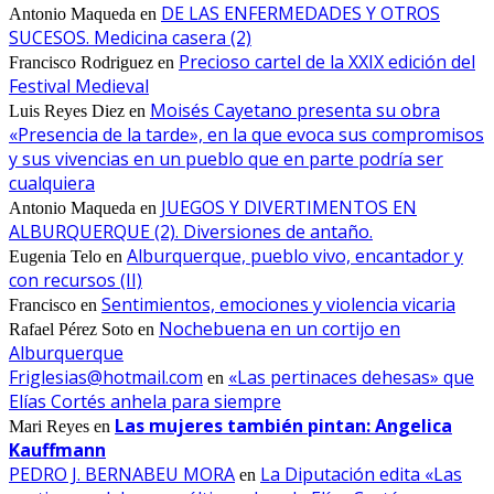
DE LAS ENFERMEDADES Y OTROS
Antonio Maqueda
en
SUCESOS. Medicina casera (2)
Precioso cartel de la XXIX edición del
Francisco Rodriguez
en
Festival Medieval
Moisés Cayetano presenta su obra
Luis Reyes Diez
en
«Presencia de la tarde», en la que evoca sus compromisos
y sus vivencias en un pueblo que en parte podría ser
cualquiera
JUEGOS Y DIVERTIMENTOS EN
Antonio Maqueda
en
ALBURQUERQUE (2). Diversiones de antaño.
Alburquerque, pueblo vivo, encantador y
Eugenia Telo
en
con recursos (II)
Sentimientos, emociones y violencia vicaria
Francisco
en
Nochebuena en un cortijo en
Rafael Pérez Soto
en
Alburquerque
Friglesias@hotmail.com
«Las pertinaces dehesas» que
en
Elías Cortés anhela para siempre
Las mujeres también pintan: Angelica
Mari Reyes
en
Kauffmann
PEDRO J. BERNABEU MORA
La Diputación edita «Las
en