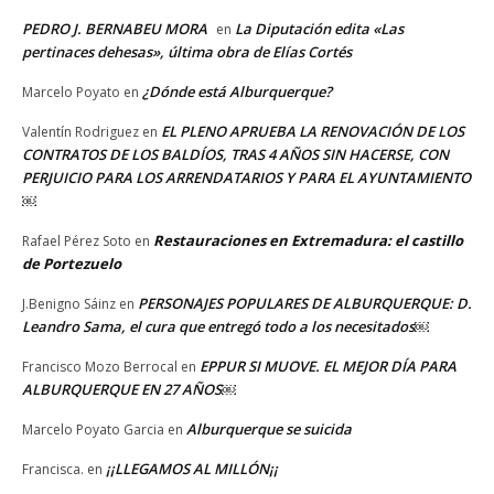
PEDRO J. BERNABEU MORA
La Diputación edita «Las
en
pertinaces dehesas», última obra de Elías Cortés
¿Dónde está Alburquerque?
Marcelo Poyato
en
EL PLENO APRUEBA LA RENOVACIÓN DE LOS
Valentín Rodriguez
en
CONTRATOS DE LOS BALDÍOS, TRAS 4 AÑOS SIN HACERSE, CON
PERJUICIO PARA LOS ARRENDATARIOS Y PARA EL AYUNTAMIENTO
￼
Restauraciones en Extremadura: el castillo
Rafael Pérez Soto
en
de Portezuelo
PERSONAJES POPULARES DE ALBURQUERQUE: D.
J.Benigno Sáinz
en
Leandro Sama, el cura que entregó todo a los necesitados￼
EPPUR SI MUOVE. EL MEJOR DÍA PARA
Francisco Mozo Berrocal
en
ALBURQUERQUE EN 27 AÑOS￼
Alburquerque se suicida
Marcelo Poyato Garcia
en
¡¡LLEGAMOS AL MILLÓN¡¡
Francisca.
en