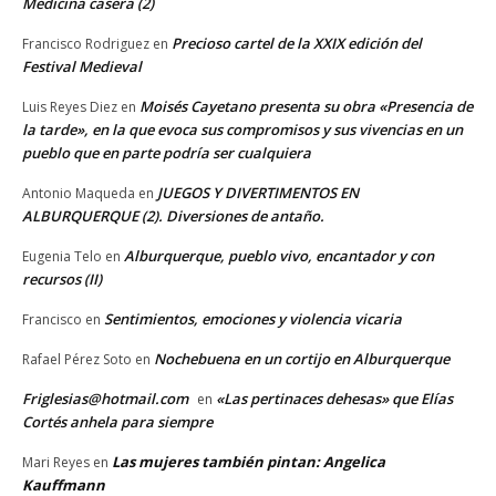
Medicina casera (2)
Precioso cartel de la XXIX edición del
Francisco Rodriguez
en
Festival Medieval
Moisés Cayetano presenta su obra «Presencia de
Luis Reyes Diez
en
la tarde», en la que evoca sus compromisos y sus vivencias en un
pueblo que en parte podría ser cualquiera
JUEGOS Y DIVERTIMENTOS EN
Antonio Maqueda
en
ALBURQUERQUE (2). Diversiones de antaño.
Alburquerque, pueblo vivo, encantador y con
Eugenia Telo
en
recursos (II)
Sentimientos, emociones y violencia vicaria
Francisco
en
Nochebuena en un cortijo en Alburquerque
Rafael Pérez Soto
en
Friglesias@hotmail.com
«Las pertinaces dehesas» que Elías
en
Cortés anhela para siempre
Las mujeres también pintan: Angelica
Mari Reyes
en
Kauffmann