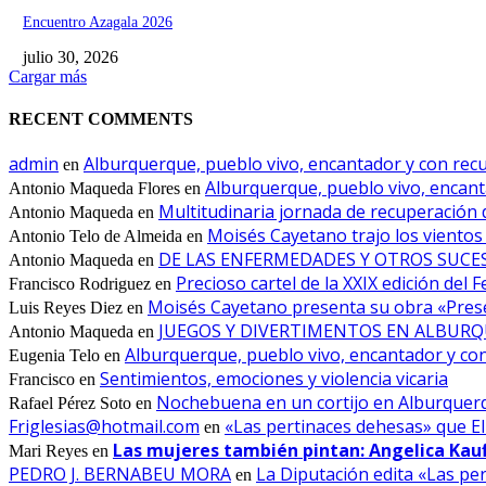
Encuentro Azagala 2026
julio 30, 2026
Cargar más
RECENT COMMENTS
admin
Alburquerque, pueblo vivo, encantador y con recur
en
Alburquerque, pueblo vivo, encanta
Antonio Maqueda Flores
en
Multitudinaria jornada de recuperación 
Antonio Maqueda
en
Moisés Cayetano trajo los vientos
Antonio Telo de Almeida
en
DE LAS ENFERMEDADES Y OTROS SUCESOS
Antonio Maqueda
en
Precioso cartel de la XXIX edición del F
Francisco Rodriguez
en
Moisés Cayetano presenta su obra «Presen
Luis Reyes Diez
en
JUEGOS Y DIVERTIMENTOS EN ALBURQUER
Antonio Maqueda
en
Alburquerque, pueblo vivo, encantador y con 
Eugenia Telo
en
Sentimientos, emociones y violencia vicaria
Francisco
en
Nochebuena en un cortijo en Alburquer
Rafael Pérez Soto
en
Friglesias@hotmail.com
«Las pertinaces dehesas» que El
en
Las mujeres también pintan: Angelica Ka
Mari Reyes
en
PEDRO J. BERNABEU MORA
La Diputación edita «Las per
en